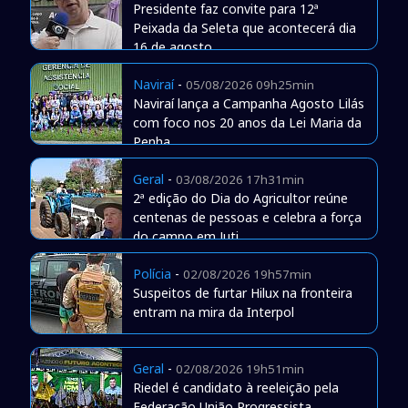
Presidente faz convite para 12ª
Peixada da Seleta que acontecerá dia
16 de agosto
Naviraí
-
05/08/2026 09h25min
Naviraí lança a Campanha Agosto Lilás
com foco nos 20 anos da Lei Maria da
Penha
Geral
-
03/08/2026 17h31min
2ª edição do Dia do Agricultor reúne
centenas de pessoas e celebra a força
do campo em Juti
Polícia
-
02/08/2026 19h57min
Suspeitos de furtar Hilux na fronteira
entram na mira da Interpol
Geral
-
02/08/2026 19h51min
Riedel é candidato à reeleição pela
Federação União Progressista