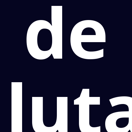
de
lut