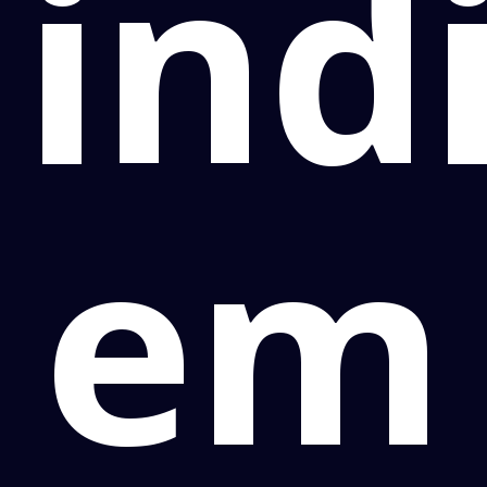
ind
em