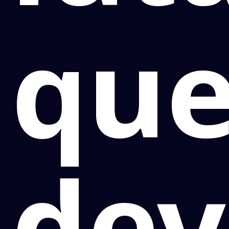
qu
de