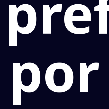
pre
por