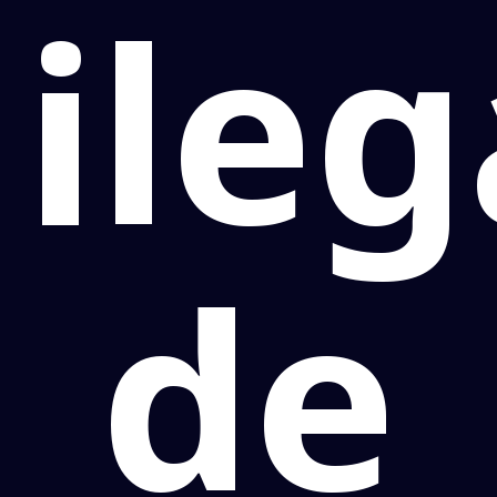
ileg
de