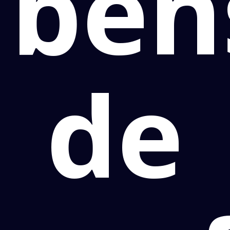
ben
de