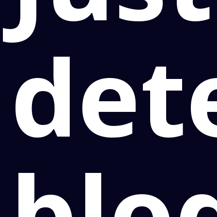
det
blo