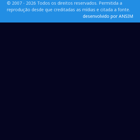
© 2007 - 2026 Todos os direitos reservados. Permitida a
reprodução desde que creditadas as mídias e citada a fonte.
desenvolvido por ANSIM