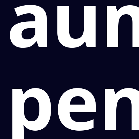
au
pe