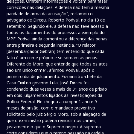
delações. Omitem informações e voltam para fazer
correções nas delações. A defesa não tem a mesma
paridade de arma da acusação", reclamou o
advogado de Dirceu, Roberto Podval, no dia 13 de
setembro. Segundo ele, a defesa não teve acesso a
todos os documentos do processo, a exemplo do
MPF. Podval ainda comentou a diferença das penas
entre primeira e segunda instância. "O relator
[desembargador Gebran] tem entendido que cada
fato é um crime próprio e se somam as penas.
Diferente do Moro, que entende que todos os atos
são um único crime", afirmou Podval, após o
primeiro dia de julgamento. Ex-ministro-chefe da
Casa Civil no governo Lula, José Dirceu foi
condenado duas vezes a mais de 31 anos de prisão
em dois julgamentos ligados às investigações da
Polícia Federal. Ele chegou a cumprir 1 ano e 9
meses de prisão, com o mandado preventivo
solicitado pelo juiz Sérgio Moro, sob a alegação de
que o ex-ministro poderia reincidir nos crimes,
justamente o que o Supremo negou. A suprema
corte considerou que o tempo passado na cadeia