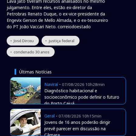
Lava Jato tiveram recursos analisados no mesmo
julgamento. Entre eles, estão ex-diretor da
Petrobras Renato Duque, o ex-vice-presidente da
Engevix Gerson de Mello Almada, e o ex-tesoureiro
do PT João Vaccari Neto. correiodoestado
• José Dirceu
• justiça federal
• condenado 30 anos
Últimas Notícias
Naviraí
-
07/08/2026 10h28min
Diagnóstico habitacional e
socioeconômico pode definir o futuro
do Porto Caiuá
Geral
-
07/08/2026 10h15min
Jovens de 16 anos poderão dirigir
prevê parecer em discussão na
Câmara