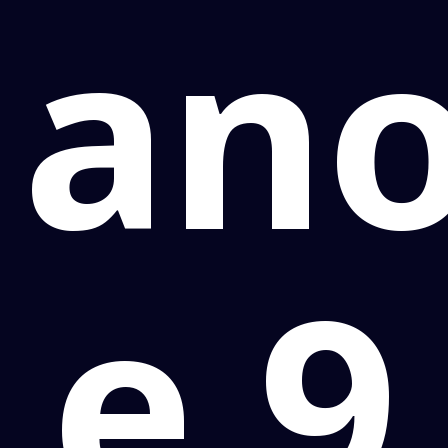
an
e 9