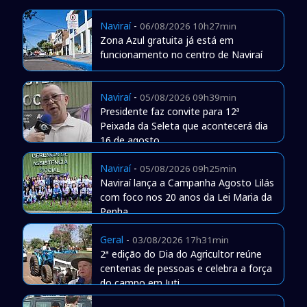
Naviraí
-
06/08/2026 10h27min
Zona Azul gratuita já está em
funcionamento no centro de Naviraí
Naviraí
-
05/08/2026 09h39min
Presidente faz convite para 12ª
Peixada da Seleta que acontecerá dia
16 de agosto
Naviraí
-
05/08/2026 09h25min
Naviraí lança a Campanha Agosto Lilás
com foco nos 20 anos da Lei Maria da
Penha
Geral
-
03/08/2026 17h31min
2ª edição do Dia do Agricultor reúne
centenas de pessoas e celebra a força
do campo em Juti