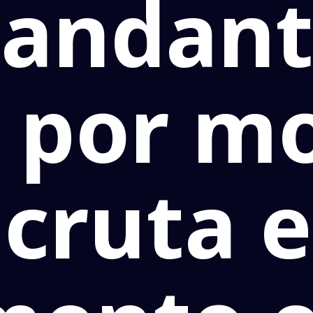
andant
 por m
ecruta 