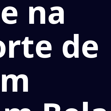
e na
orte de
em