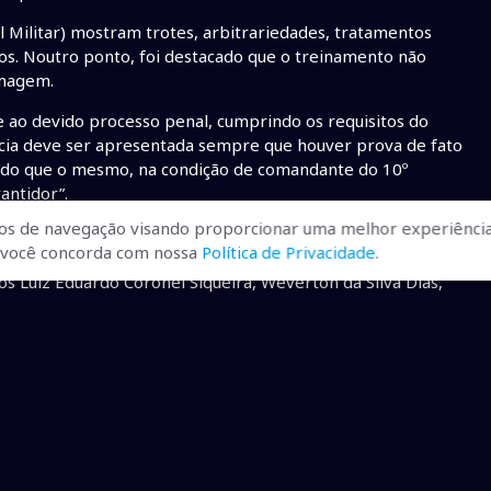
l Militar) mostram trotes, arbitrariedades, tratamentos
sos. Noutro ponto, foi destacado que o treinamento não
rmagem.
te ao devido processo penal, cumprindo os requisitos do
ncia deve ser apresentada sempre que houver prova de fato
rando que o mesmo, na condição de comandante do 10º
antidor”.
os de navegação visando proporcionar uma melhor experiência
º tenente Thiago Mauri Marçal, os 3ºs sargentos Victor
r, você concorda com nossa
Política de Privacidade
.
astelani Lopes, Breno Gonçalves Salles. Além dos cabos
s Luiz Eduardo Coronel Siqueira, Weverton da Silva Dias,
or realização de exercícios físicos rigorosos. Há quase dois
s dias 22 e 26 de abril. A atividade era no campo e os
inícius foi comunicada que ele estava no Hospital de Bela