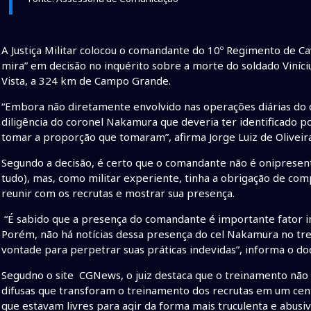
A Justiça Militar colocou o comandante do 10º Regimento de C
mira” em decisão no inquérito sobre a morte do soldado Viníc
Vista, a 324 km de Campo Grande.
“Embora não diretamente envolvido nas operações diárias do 
diligência do coronel Nakamura que deveria ter identificado 
tomar a proporção que tomaram”, afirma Jorge Luiz de Oliveira da
Segundo a decisão, é certo que o comandante não é oniprese
tudo), mas, como militar experiente, tinha a obrigação de co
reunir com os recrutas e mostrar sua presença.
“É sabido que a presença do comandante é importante fator 
Porém, não há notícias dessa presença do cel Nakamura no tr
vontade para perpetrar suas práticas indevidas”, informa o d
Segudno o site CGNews, o juiz destaca que o treinamento não 
difusas que transforam o treinamento dos recrutas em um cen
que estavam livres para agir da forma mais truculenta e abusiva