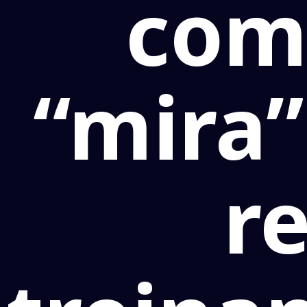
com
“mira”
r