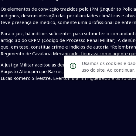
Os elementos de convicção trazidos pelo IPM (Inquérito Policia
indignos, desconsideração das peculiaridades climáticas e abu
teve presença de médico, somente uma profissional de enfe
Para o juiz, há indícios suficientes para submeter o comandan
artigo 30 do CPPM (Código de Processo Penal Militar). A denú
que, em tese, constitua crime e indícios de autoria. “Relemb
Regimento de Cavalaria Mecanizado, figurava como agente gar
Usamos os cookies e dad
A Justiça Militar aceitou as denúncias contra 11 denunciados: 2
uso do site. Ao continua
Augusto Albuquerque Barros, Gustavo Doré Gonçalves, Arthur C
Lucas Romero Silvestre, Everton Marim Figueiredo e os soldado
Cleison Rodrigues Marinho e Marcos Vinícius Irala dos Santos.
Exaustão
A certidão de óbito de Vinícius Ibañez Riquelme atesta morte p
meses no Exército, o soldado participou de treinamento entre o
participantes ficavam incomunicáveis.
No dia 26, a sexta-feira da formatura dos soldados, a mãe de V