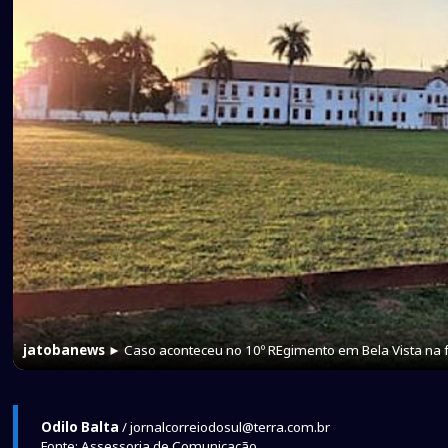
jatobanews
► Caso aconteceu no 10º REgimento em Bela Vista na f
Odilo Balta
/ jornalcorreiodosul@terra.com.br
Fonte: Assessoria de Comunicação