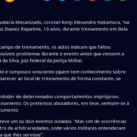
avalaria Mecanizado, coronel Kenji Alexandre Nakamura, “na
ius Ibanez Riquelme, 19 anos, durante treinamento em Bela
campo de treinamento, os autos indicam que faltou
possíveis problemas durante o evento antes que viessem a
 Silva, juiz federal da Justiça Militar.
nte e tampouco onisciente (quem tem conhecimento sobre
mparecer ao local de treinamento de forma constante, se
inibidor de determinados comportamentos impróprios.
einamento. Os pretensos abusadores, em tese, sentiam-se à
ocumento.
teve um ou dois eventos isolados. “Mas sim de ocorrências
tro de arbitrariedades, onde vários militares entenderam
 que lhes servisse”.