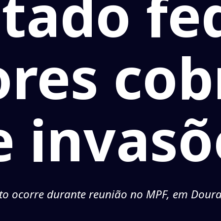
tado fed
ores cob
e invasõ
to ocorre durante reunião no MPF, em Dour