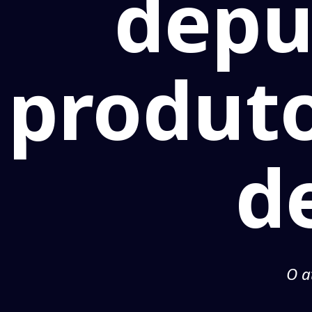
depu
produt
d
O a