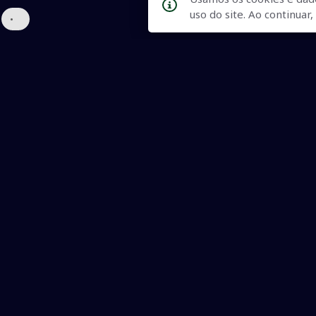
uso do site. Ao continua
•
Qualidade na Informação
As principais notícias, as mais relevantes, a todo o tempo, at
informado.
On-line desde 01 de julho de 2007
O JCSul Não se responsabiliza pelo uso das informações econômicas/clima dispon
© 2007 - 2026 Todos os direitos reservados. Permitida a repro