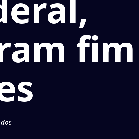
eral,
ram fim
es
ados