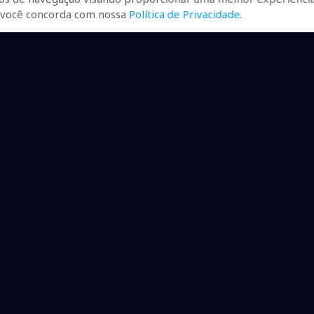
r, você concorda com nossa
Política de Privacidade
.
ualizadas, pra você ficar bem
ibilizados.
dução desde que creditadas as mídias e citada a fonte.