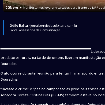
CGNews
► Manifestantes levaram cartazes para frente do MPF ped
Odilo Balta
/ jornalcorreiodosul@terra.com.br
Fonte: Assessoria de Comunicação
Liderado
produtores rurais, na tarde de ontem, fizeram manifestação e
Dourados.
O ato ocorre durante reunião para tentar firmar acordo entre 
Douradina.
“Invasão é crime” e “paz no campo” são as principais frases es
senadora Tereza Cristina Dias (PP-MS) também esteve no loca
A senadora, Rodolfo Nogueira, o também deputado federal Mar