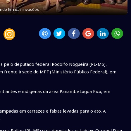
indo fim das invasões
s pelo deputado federal Rodolfo Nogueira (PL-MS),
m frente à sede do MPF (Ministério Público Federal), em
sitiantes e indígenas da área Panambi/Lagoa Rica, em
tampadas em cartazes e faixas levadas para o ato. A
l.
cos Pollon (PL-MS) e os deputados estaduais Coronel Davi