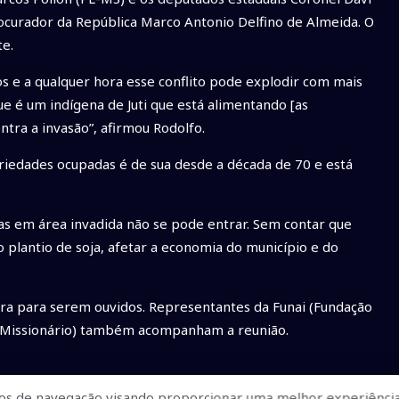
rocurador da República Marco Antonio Delfino de Almeida. O
te.
s e a qualquer hora esse conflito pode explodir com mais
ue é um indígena de Juti que está alimentando [as
ontra a invasão”, afirmou Rodolfo.
priedades ocupadas é de sua desde a década de 70 e está
as em área invadida não se pode entrar. Sem contar que
o plantio de soja, afetar a economia do município e do
era para serem ouvidos. Representantes da Funai (Fundação
ta Missionário) também acompanham a reunião.
os de navegação visando proporcionar uma melhor experiência