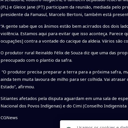
(PL) e Gleice Jane (PT) participam da reunião, mediada pelo p
presidente da Famasul, Marcelo Bertoni, também está presen
“A gente sabe que os ânimos estão bem acirrados dos dois lado
violência. Estamos aqui para evitar que isso aconteça. Parece q
ocupações] contra a vontade do cacique da aldeia. Vários são c
O produtor rural Reinaldo Félix de Souza diz que uma das pro
preocupado com o plantio da safra.
“O produtor precisa preparar a terra para a próxima safra, m
ainda tem muita lavoura de milho para ser colhida. Vai atrasar 
Estado”, afirmou.
Sitiantes afetados pela disputa aguardam em uma sala de esp
Nacional dos Povos Indígenas) e do Cimi (Conselho Indigenis
CGNews
Usamos os cookies e dad