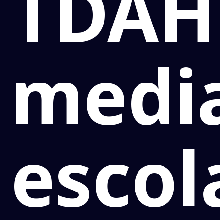
TDAH
medi
escol