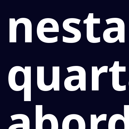
nesta
quart
abor