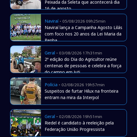
Peixada da Seleta que acontecerá dia
16 de agosto
Naviraí
-
05/08/2026 09h25min
Naviraí lança a Campanha Agosto Lilás
com foco nos 20 anos da Lei Maria da
Penha
Geral
-
03/08/2026 17h31min
2ª edição do Dia do Agricultor reúne
centenas de pessoas e celebra a força
do campo em Juti
Polícia
-
02/08/2026 19h57min
Suspeitos de furtar Hilux na fronteira
entram na mira da Interpol
Geral
-
02/08/2026 19h51min
Riedel é candidato à reeleição pela
Federação União Progressista