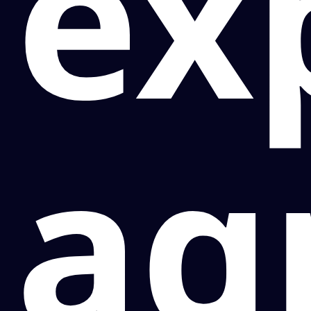
ex
ag