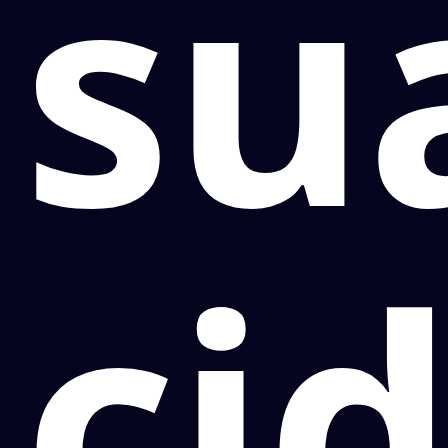
su
ci