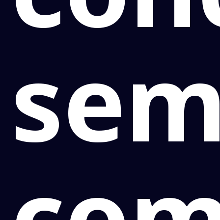
sem
co