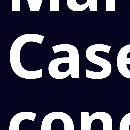
Cas
con