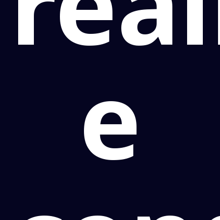
rea
e