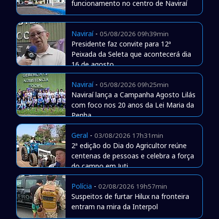
funcionamento no centro de Naviraí
Naviraí
-
05/08/2026 09h39min
Presidente faz convite para 12ª
Peixada da Seleta que acontecerá dia
16 de agosto
Naviraí
-
05/08/2026 09h25min
Naviraí lança a Campanha Agosto Lilás
com foco nos 20 anos da Lei Maria da
Penha
Geral
-
03/08/2026 17h31min
2ª edição do Dia do Agricultor reúne
centenas de pessoas e celebra a força
do campo em Juti
Polícia
-
02/08/2026 19h57min
Suspeitos de furtar Hilux na fronteira
entram na mira da Interpol