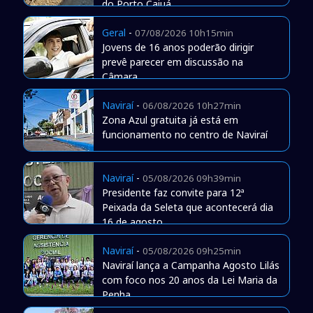
do Porto Caiuá
Geral
-
07/08/2026 10h15min
Jovens de 16 anos poderão dirigir
prevê parecer em discussão na
Câmara
Naviraí
-
06/08/2026 10h27min
Zona Azul gratuita já está em
funcionamento no centro de Naviraí
Naviraí
-
05/08/2026 09h39min
Presidente faz convite para 12ª
Peixada da Seleta que acontecerá dia
16 de agosto
Naviraí
-
05/08/2026 09h25min
Naviraí lança a Campanha Agosto Lilás
com foco nos 20 anos da Lei Maria da
Penha