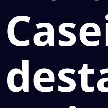
Case
dest