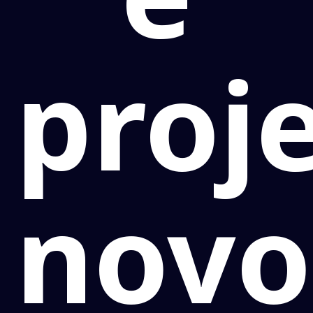
proj
novo