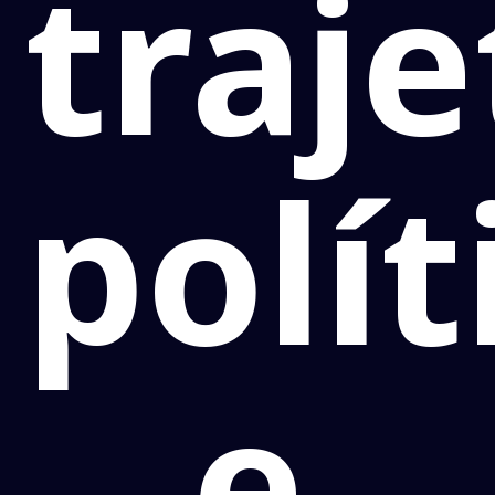
traje
polít
e