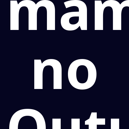
ma
no
Out