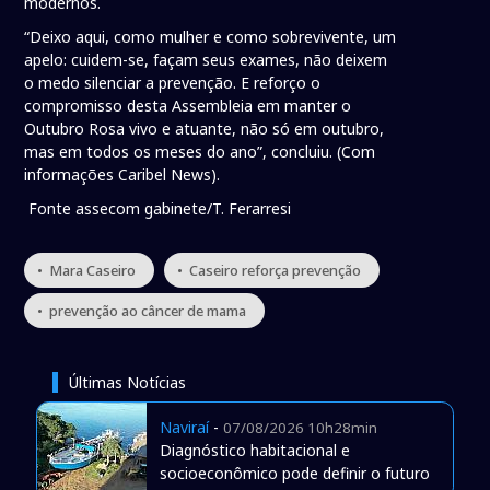
modernos.
“Deixo aqui, como mulher e como sobrevivente, um
apelo: cuidem-se, façam seus exames, não deixem
o medo silenciar a prevenção. E reforço o
compromisso desta Assembleia em manter o
Outubro Rosa vivo e atuante, não só em outubro,
mas em todos os meses do ano”, concluiu. (Com
informações Caribel News).
Fonte assecom gabinete/T. Ferarresi
• Mara Caseiro
• Caseiro reforça prevenção
• prevenção ao câncer de mama
Últimas Notícias
Naviraí
-
07/08/2026 10h28min
Diagnóstico habitacional e
socioeconômico pode definir o futuro