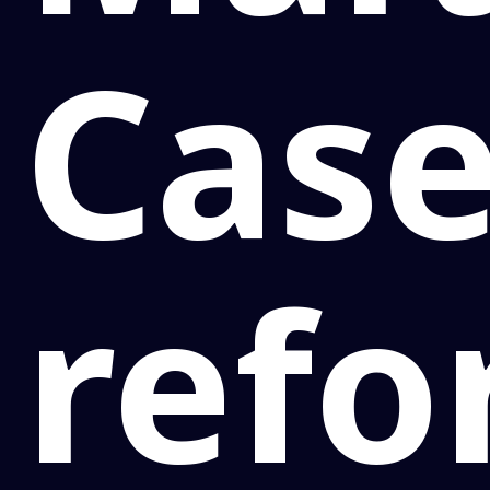
Case
refo