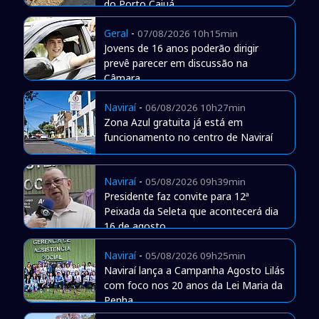
do Porto Caiuá
Geral
-
07/08/2026 10h15min
Jovens de 16 anos poderão dirigir
prevê parecer em discussão na
Câmara
Naviraí
-
06/08/2026 10h27min
Zona Azul gratuita já está em
funcionamento no centro de Naviraí
Naviraí
-
05/08/2026 09h39min
Presidente faz convite para 12ª
Peixada da Seleta que acontecerá dia
16 de agosto
Naviraí
-
05/08/2026 09h25min
Naviraí lança a Campanha Agosto Lilás
com foco nos 20 anos da Lei Maria da
Penha