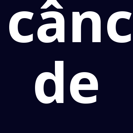
cânc
de