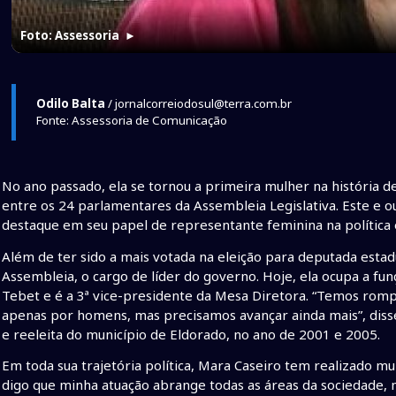
Foto: Assessoria
►
Odilo Balta
/ jornalcorreiodosul@terra.com.br
Fonte: Assessoria de Comunicação
No ano passado, ela se tornou a primeira mulher na história d
entre os 24 parlamentares da Assembleia Legislativa. Este e o
destaque em seu papel de representante feminina na política 
Além de ter sido a mais votada na eleição para deputada esta
Assembleia, o cargo de líder do governo. Hoje, ela ocupa a fu
Tebet e é a 3ª vice-presidente da Mesa Diretora. “Temos rom
apenas por homens, mas precisamos avançar ainda mais”, disse
e reeleita do município de Eldorado, no ano de 2001 e 2005.
Em toda sua trajetória política, Mara Caseiro tem realizado m
digo que minha atuação abrange todas as áreas da sociedade, m