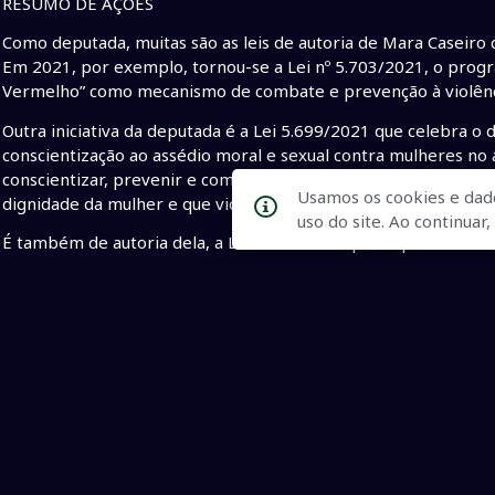
RESUMO DE AÇÕES
Como deputada, muitas são as leis de autoria de Mara Caseiro 
Em 2021, por exemplo, tornou-se a Lei nº 5.703/2021, o progr
Vermelho” como mecanismo de combate e prevenção à violênci
Outra iniciativa da deputada é a Lei 5.699/2021 que celebra o
conscientização ao assédio moral e sexual contra mulheres no 
conscientizar, prevenir e combater atitudes abusivas, constr
Usamos os cookies e dad
dignidade da mulher e que violem sua liberdade sexual no ambi
uso do site. Ao continua
É também de autoria dela, a Lei nº 4714/15 que dispõe sobre a
constrangimento no momento do aleitamento materno. “Jamai
constrangida por isso. Pelo contrário, temos que incentivar o 
A Lei Estadual nº 4.541/14 que instituiu o Outubro Rosa é uma 
essa campanha, temos hoje em Mato Grosso do Sul, uma boa p
e do diagnóstico precoce do câncer de mama e de colo do úter
promove no mesmo mês a campanha Lenço Solidário.
Desde muito tempo, Mara Caseiro tem atuado na inclusão das
homens. É de sua autoria por exemplo, a Lei 4.096/11, que re
construção de obras públicas realizadas pela administração est