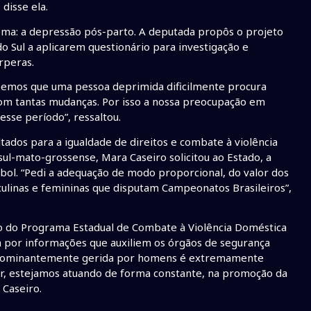
disse ela.
ema: a depressão pós-parto. A deputada propôs o projeto
o Sul a aplicarem questionário para investigação e
rperas.
emos que uma pessoa deprimida dificilmente procura
om tantas mudanças. Por isso a nossa preocupação em
sse período”, ressaltou.
ados para a igualdade de direitos e combate à violência
sul-mato-grossense, Mara Caseiro solicitou ao Estado, a
ebol. “Pedi a adequação de modo proporcional, do valor dos
culinas e femininas que disputam Campeonatos Brasileiros”,
o do Programa Estadual de Combate à Violência Doméstica
 por informações que auxiliem os órgãos de segurança
predominantemente gerida por homens é extremamente
, estejamos atuando de forma constante, na promoção da
 Caseiro.