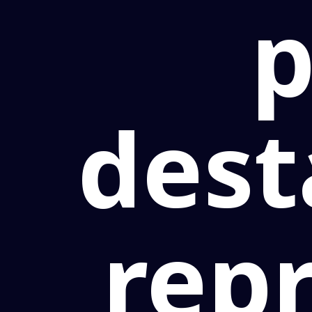
p
des
rep