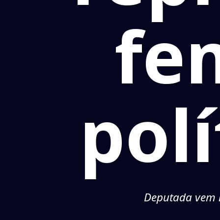
fe
pol
Deputada vem r