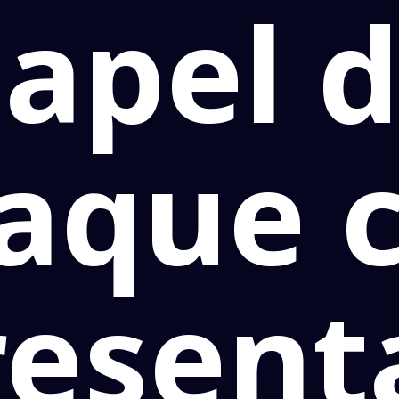
apel 
taque 
resent