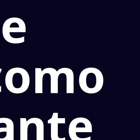
de
como
ante