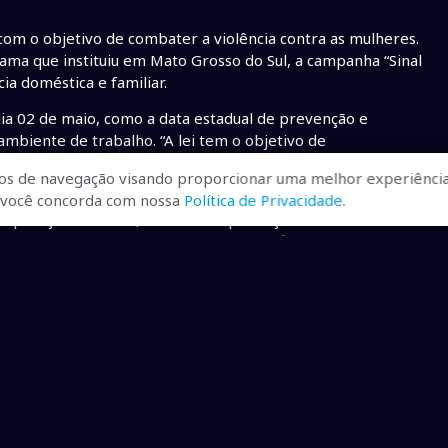
com o objetivo de combater a violência contra as mulheres.
ama que instituiu em Mato Grosso do Sul, a campanha “Sinal
a doméstica e familiar.
 dia 02 de maio, como a data estadual de prevenção e
ambiente de trabalho. “A lei tem o objetivo de
angimentos, intimidações e humilhações que afetem a
os de navegação visando proporcionar uma melhor experiência
ente laboral”, destacou Mara Caseiro.
r, você concorda com nossa
Política de Privacidade
.
 aplicação de multa, em caso de proibição ou de
s uma mãe que está amamentando seu filho deve ser
aleitamento materno”, afirmou.
proposta que teve a participação de Mara Caseiro. “Graças à
articipação da sociedade sobre a importância da prevenção
o”, salientou Mara. Além disso, a deputada também
 mulheres em espaços ocupados em sua maioria por
serva para as mulheres, 5% das vagas de emprego na
adual.