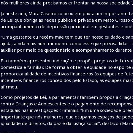
nós mulheres ainda precisamos enfrentar na nossa sociedade”, 
Já neste ano, Mara Caseiro colocou em pauta um importante t
de Lei que obriga as redes pública e privada em Mato Grosso d
acompanhamento de depressão perinatal em gestantes e pué
“Uma gestante ou recém-mãe tem que ter nosso cuidado e sab
ajuda, ainda mais num momento como esse que precisa lidar c
auxiliar por meio de questionário e acompanhamento durante e
Ela também apresentou indicação e propôs projetos de Lei volt
doméstica e familiar. De forma a obter a equidade no esporte 
proporcionalidade de incentivos financeiros às equipes de fut
incentivos financeiros concedidos pelo Estado, às equipes mas
afirmou.
Como projetos de Lei, a parlamentar também propôs a criaçã
contra Crianças e Adolescentes e o pagamento de recompensa
estaduais nas investigações criminais. “Em uma sociedade 
importante que nós mulheres, que ocupamos espaços de poder
igualdade de direitos, da paz e da justiça social”, destacou Mara