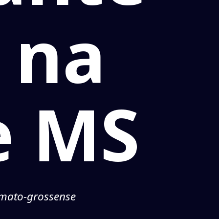
 na
e MS
-mato-grossense