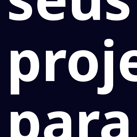
proj
para