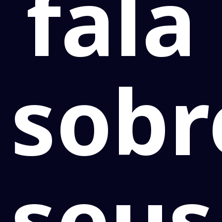
fala
sobr
seus