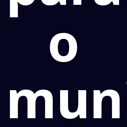
o
muni