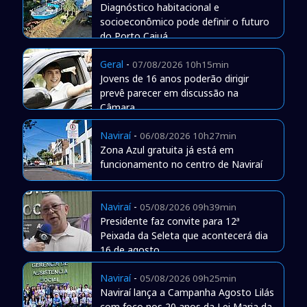
Diagnóstico habitacional e
socioeconômico pode definir o futuro
do Porto Caiuá
Geral
-
07/08/2026 10h15min
Jovens de 16 anos poderão dirigir
prevê parecer em discussão na
Câmara
Naviraí
-
06/08/2026 10h27min
Zona Azul gratuita já está em
funcionamento no centro de Naviraí
Naviraí
-
05/08/2026 09h39min
Presidente faz convite para 12ª
Peixada da Seleta que acontecerá dia
16 de agosto
Naviraí
-
05/08/2026 09h25min
Naviraí lança a Campanha Agosto Lilás
com foco nos 20 anos da Lei Maria da