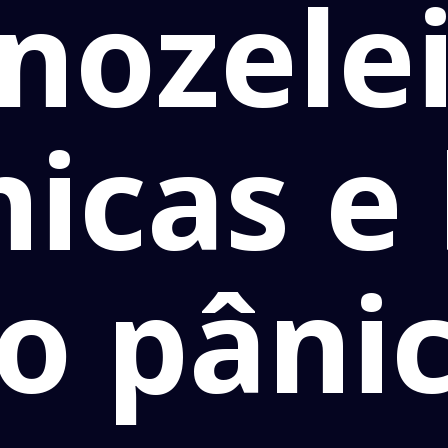
nozele
nicas e
o pâni