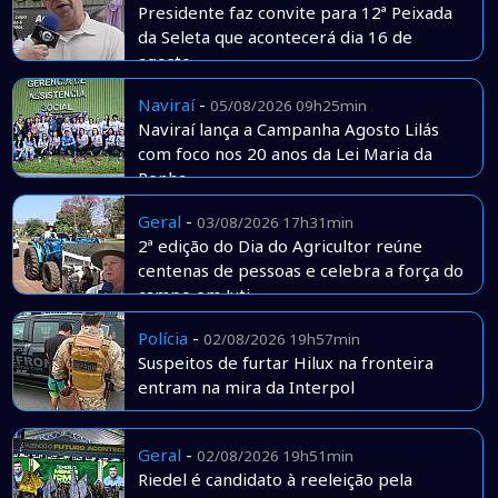
Presidente faz convite para 12ª Peixada
da Seleta que acontecerá dia 16 de
agosto
Naviraí
-
05/08/2026 09h25min
Naviraí lança a Campanha Agosto Lilás
com foco nos 20 anos da Lei Maria da
Penha
Geral
-
03/08/2026 17h31min
2ª edição do Dia do Agricultor reúne
centenas de pessoas e celebra a força do
campo em Juti
Polícia
-
02/08/2026 19h57min
Suspeitos de furtar Hilux na fronteira
entram na mira da Interpol
Geral
-
02/08/2026 19h51min
Riedel é candidato à reeleição pela