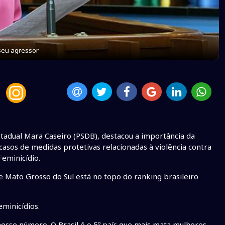
seu agressor
tadual Mara Caseiro (PSDB), destacou a importância da
 casos de medidas protetivas relacionadas à violência contra
Feminicídio.
e Mato Grosso do Sul está no topo do ranking brasileiro
minicídios.
esse número. O Brasil é o 5º país que mais mata mulheres