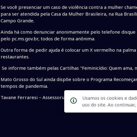
Se você presenciar um caso de violência contra a mulher chame
para ser atendida pela Casa da Mulher Brasileira, na Rua Brasíl
Campo Grande.
Ainda há como denunciar anonimamente pelo telefone disque 180
pelo pc.ms.gov.br, todos de forma anônima.
Outra forma de pedir ajuda é colocar um X vermelho na palma
restaurantes.
Se informe também pelas Cartilhas "Feminicídio: Quem ama, nã
Mato Grosso do Sul ainda dispõe sobre o Programa Recomeçar 
tempos de pandemia.
Tavane Ferraresi – Assessoria de Imprensa do Gabinete
Usamos os cookies e dad
uso do site. Ao continua
• Mara CAseiro
• deputada feminicídio
• Data Estadual de C