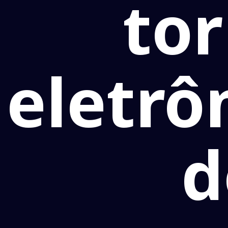
tor
eletrô
d