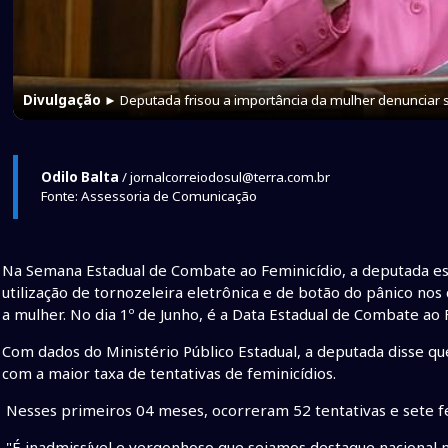
Divulgação
► Deputada frisou a importância da mulher denunciar 
Odilo Balta
/ jornalcorreiodosul@terra.com.br
Fonte: Assessoria de Comunicação
Na Semana Estadual de Combate ao Feminicídio, a deputada es
utilização de tornozeleira eletrônica e de botão do pânico nos
a mulher. No dia 1º de Junho, é a Data Estadual de Combate ao 
Com dados do Ministério Público Estadual, a deputada disse qu
com a maior taxa de tentativas de feminicídios.
Nesses primeiros 04 meses, ocorreram 52 tentativas e sete fe
"É inadmissível e vergonhoso que sejamos destaque nacional n