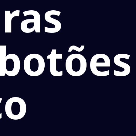
iras
 botões
co