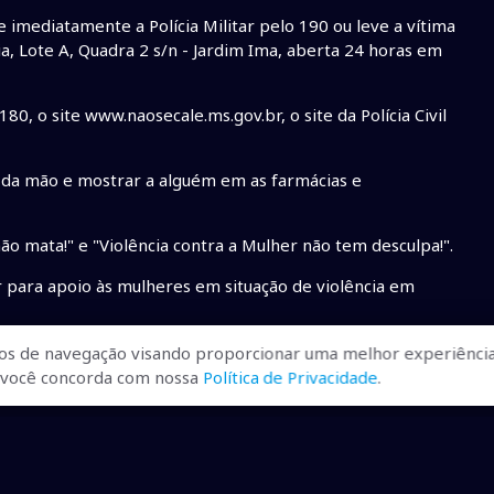
 imediatamente a Polícia Militar pelo 190 ou leve a vítima
ia, Lote A, Quadra 2 s/n - Jardim Ima, aberta 24 horas em
, o site www.naosecale.ms.gov.br, o site da Polícia Civil
 da mão e mostrar a alguém em as farmácias e
o mata!" e "Violência contra a Mulher não tem desculpa!".
para apoio às mulheres em situação de violência em
os de navegação visando proporcionar uma melhor experiência
r, você concorda com nossa
Política de Privacidade
.
ombate ao Feminicídio.