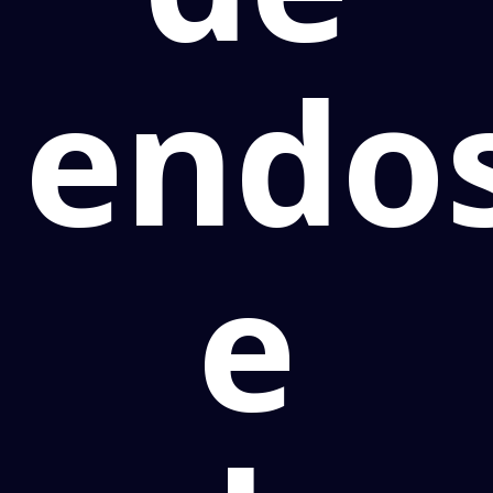
endo
e