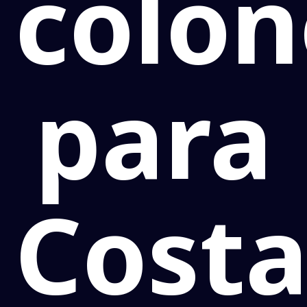
colon
para
Cost