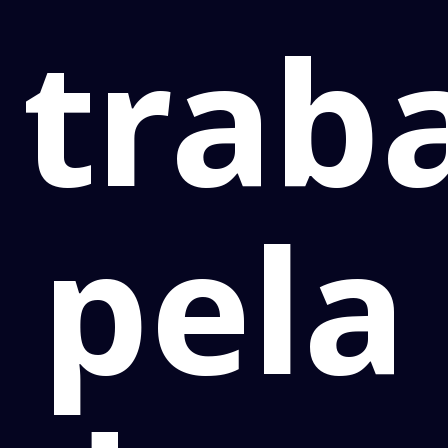
trab
pela