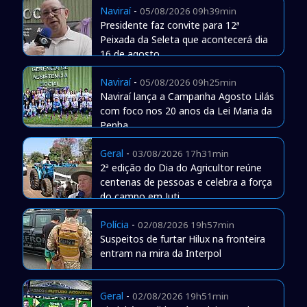
Naviraí
-
05/08/2026 09h39min
Presidente faz convite para 12ª
Peixada da Seleta que acontecerá dia
16 de agosto
Naviraí
-
05/08/2026 09h25min
Naviraí lança a Campanha Agosto Lilás
com foco nos 20 anos da Lei Maria da
Penha
Geral
-
03/08/2026 17h31min
2ª edição do Dia do Agricultor reúne
centenas de pessoas e celebra a força
do campo em Juti
Polícia
-
02/08/2026 19h57min
Suspeitos de furtar Hilux na fronteira
entram na mira da Interpol
Geral
-
02/08/2026 19h51min