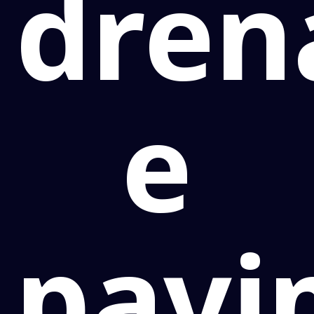
dre
e
pavi