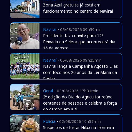
Zona Azul gratuita já está em
funcionamento no centro de Naviraí
Naviraí
-
05/08/2026 09h39min
Presidente faz convite para 12ª
Peixada da Seleta que acontecerá dia
16 de agosto
Naviraí
-
05/08/2026 09h25min
Naviraí lança a Campanha Agosto Lilás
com foco nos 20 anos da Lei Maria da
Penha
Geral
-
03/08/2026 17h31min
2ª edição do Dia do Agricultor reúne
centenas de pessoas e celebra a força
do campo em Juti
Polícia
-
02/08/2026 19h57min
Suspeitos de furtar Hilux na fronteira