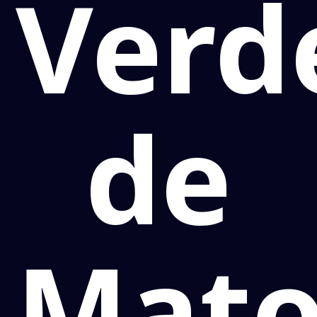
Verd
de
Mat