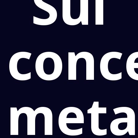
Sul
conc
meta