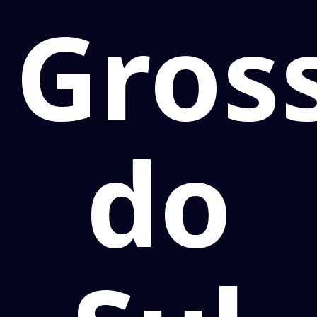
Gros
do