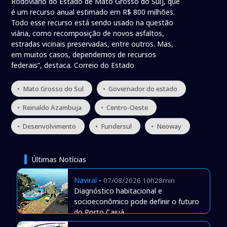
Rodoviário do Estado de Mato Grosso do Sul], que
é um recurso anual estimado em R$ 800 milhões.
Todo esse recurso está sendo usado na questão
viária, como recomposição de novos asfaltos,
estradas vicinais preservadas, entre outros. Mas,
em muitos casos, dependemos de recursos
federais”, destaca. Correio do Estado
• Mato Grosso do Sul
• Governador do estado
• Reinaldo Azambuja
• Centro-Oeste
• Desenvolvimento
• Fundersul
• Neoway
Últimas Notícias
Naviraí
-
07/08/2026 10h28min
Diagnóstico habitacional e
socioeconômico pode definir o futuro
do Porto Caiuá