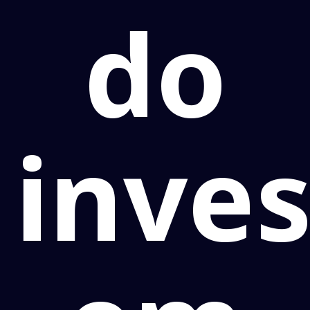
do
inve