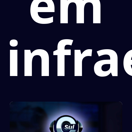
em
infra