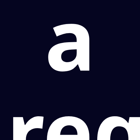
a
reg