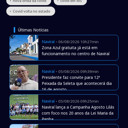
• nova onda da covid
• covid em MS
• Covid volta no estado
Últimas Notícias
Naviraí
-
06/08/2026 10h27min
Zona Azul gratuita já está em
funcionamento no centro de Naviraí
Naviraí
-
05/08/2026 09h39min
Presidente faz convite para 12ª
Peixada da Seleta que acontecerá dia
16 de agosto
Naviraí
-
05/08/2026 09h25min
Naviraí lança a Campanha Agosto Lilás
com foco nos 20 anos da Lei Maria da
Penha