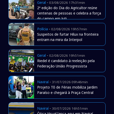
Geral
-
03/08/2026 17h31min
2ª edição do Dia do Agricultor reúne
centenas de pessoas e celebra a força
do campo em Juti
Polícia
-
02/08/2026 19h57min
Suspeitos de furtar Hilux na fronteira
entram na mira da Interpol
Geral
-
02/08/2026 19h51min
Riedel é candidato à reeleição pela
Federação União Progressista
Naviraí
-
31/07/2026 09h46min
Projeto Tô de Férias mobiliza Jardim
Paraíso e chegará à Praça Central
Naviraí
-
30/07/2026 16h51min
Òtica Visual lança aqui em Naviraí