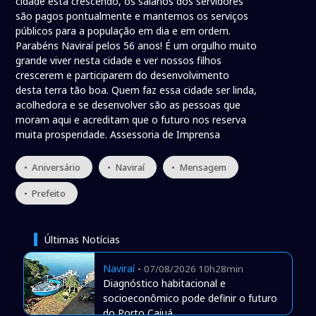
cidade está crescendo, os salários dos servidores
são pagos pontualmente e mantemos os serviços
públicos para a população em dia e em ordem.
Parabéns Naviraí pelos 56 anos! É um orgulho muito
grande viver nesta cidade e ver nossos filhos
crescerem e participarem do desenvolvimento
desta terra tão boa. Quem faz essa cidade ser linda,
acolhedora e se desenvolver são as pessoas que
moram aqui e acreditam que o futuro nos reserva
muita prosperidade. Assessoria de Imprensa
• Aniversário
• Naviraí
• Mensagem
• Prefeito
Últimas Notícias
Naviraí
-
07/08/2026 10h28min
Diagnóstico habitacional e
socioeconômico pode definir o futuro
do Porto Caiuá