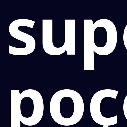
sup
poç