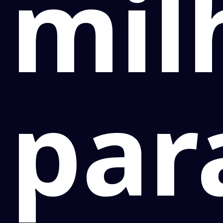
mil
par