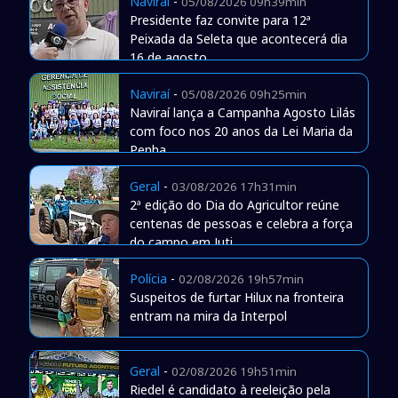
Naviraí
-
05/08/2026 09h39min
Presidente faz convite para 12ª
Peixada da Seleta que acontecerá dia
16 de agosto
Naviraí
-
05/08/2026 09h25min
Naviraí lança a Campanha Agosto Lilás
com foco nos 20 anos da Lei Maria da
Penha
Geral
-
03/08/2026 17h31min
2ª edição do Dia do Agricultor reúne
centenas de pessoas e celebra a força
do campo em Juti
Polícia
-
02/08/2026 19h57min
Suspeitos de furtar Hilux na fronteira
entram na mira da Interpol
Geral
-
02/08/2026 19h51min
Riedel é candidato à reeleição pela