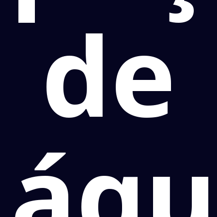
de
águ