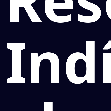
Res
Ind