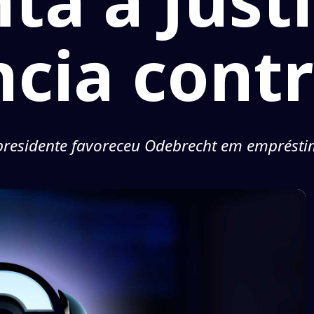
ta à Just
cia contr
presidente favoreceu Odebrecht em emprést