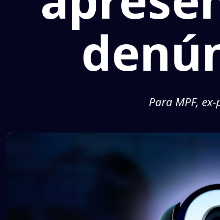
apresen
denún
Para MPF, ex-