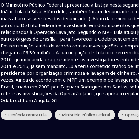
O Ministério Público Federal apresentou à Justiça nesta segund
Inácio Lula da Silva. Além dele, também foram denunciados o 
mais abaixo as versões dos denunciados). Além da denúncia de
outro no Distrito Federal) e investigado em dois inquéritos q
relacionados à Operação Lava Jato. Segundo o MPF, Lula atuou
outros órgãos de Brasília", para favorecer a Odebrecht em e
Em retribuição, ainda de acordo com as investigações, a emprei
chegam a R$ 30 milhões. A participação de Lula ocorreu em dua
2010, quando ainda era presidente, os investigadores entende
2011 e 2015, já sem mandato, Lula teria cometido tráfico de i
presidente por organização criminosa e lavagem de dinheiro, 
vezes. Ainda de acordo com o MPF, um exemplo de lavagem de
Brasil, criada em 2009 por Taiguara Rodrigues dos Santos, sob
refere às investigações da Operação Janus, que apura irregul
Odebrecht em Angola. G1
• Denúncia contra Lula
• Ministério Público Federal
• Operaç