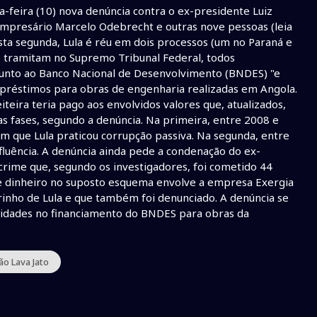
a-feira (10) nova denúncia contra o ex-presidente Luiz
empresário Marcelo Odebrecht e outras nove pessoas (leia
sta segunda, Lula é réu em dois processos (um no Paraná e
ue tramitam no Supremo Tribunal Federal, todos
 junto ao Banco Nacional de Desenvolvimento (BNDES) "e
mpréstimos para obras de engenharia realizadas em Angola.
teira teria pago aos envolvidos valores que, atualizados,
s fases, segundo a denúncia. Na primeira, entre 2008 e
m que Lula praticou corrupção passiva. Na segunda, entre
nfluência. A denúncia ainda pede a condenação do ex-
crime que, segundo os investigadores, foi cometido 44
 dinheiro no suposto esquema envolve a empresa Exergia
rinho de Lula e que também foi denunciado. A denúncia se
aridades no financiamento do BNDES para obras da
ão Lava Jato