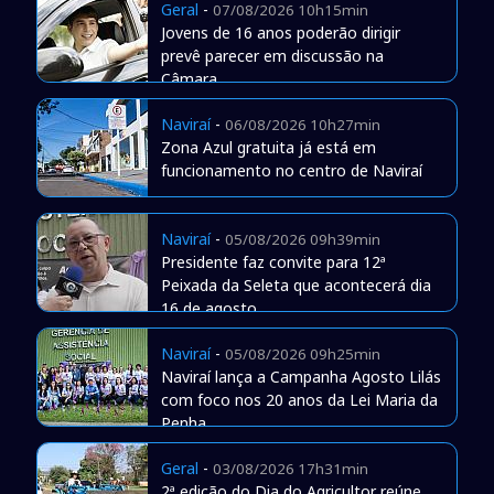
Geral
-
07/08/2026 10h15min
Jovens de 16 anos poderão dirigir
prevê parecer em discussão na
Câmara
Naviraí
-
06/08/2026 10h27min
Zona Azul gratuita já está em
funcionamento no centro de Naviraí
Naviraí
-
05/08/2026 09h39min
Presidente faz convite para 12ª
Peixada da Seleta que acontecerá dia
16 de agosto
Naviraí
-
05/08/2026 09h25min
Naviraí lança a Campanha Agosto Lilás
com foco nos 20 anos da Lei Maria da
Penha
Geral
-
03/08/2026 17h31min
2ª edição do Dia do Agricultor reúne