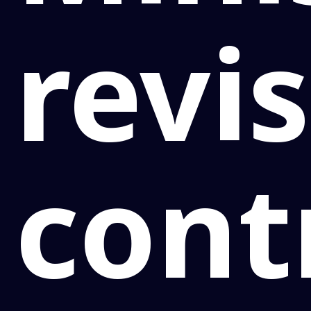
revi
cont