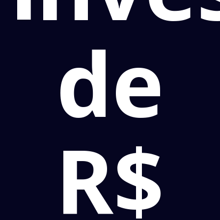
de
R$