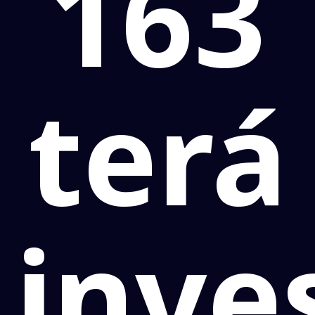
163
terá
inve