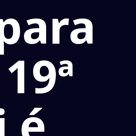
 para
 19ª
i é