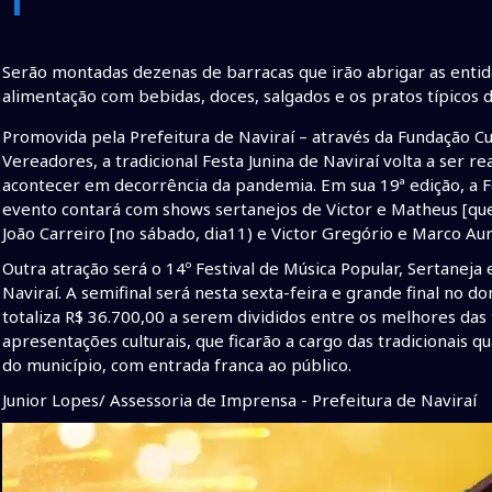
Serão montadas dezenas de barracas que irão abrigar as entid
alimentação com bebidas, doces, salgados e os pratos típicos d
Promovida pela Prefeitura de Naviraí – através da Fundação C
Vereadores, a tradicional Festa Junina de Naviraí volta a ser r
acontecer em decorrência da pandemia. Em sua 19ª edição, a Fej
evento contará com shows sertanejos de Victor e Matheus [que 
João Carreiro [no sábado, dia11) e Victor Gregório e Marco Aur
Outra atração será o 14º Festival de Música Popular, Sertaneja 
Naviraí. A semifinal será nesta sexta-feira e grande final no
totaliza R$ 36.700,00 a serem divididos entre os melhores das t
apresentações culturais, que ficarão a cargo das tradicionais q
do município, com entrada franca ao público.
Junior Lopes/ Assessoria de Imprensa - Prefeitura de Naviraí