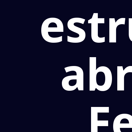
estr
abr
Fe