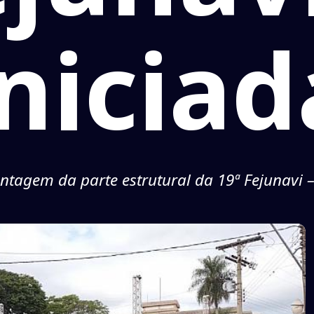
iniciad
agem da parte estrutural da 19ª Fejunavi – 