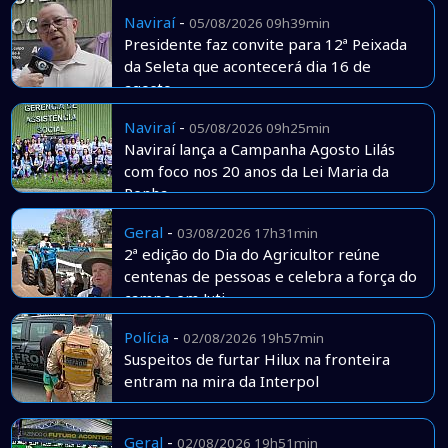
Naviraí
-
05/08/2026 09h39min
Presidente faz convite para 12ª Peixada
da Seleta que acontecerá dia 16 de
agosto
Naviraí
-
05/08/2026 09h25min
Naviraí lança a Campanha Agosto Lilás
com foco nos 20 anos da Lei Maria da
Penha
Geral
-
03/08/2026 17h31min
2ª edição do Dia do Agricultor reúne
centenas de pessoas e celebra a força do
campo em Juti
Polícia
-
02/08/2026 19h57min
Suspeitos de furtar Hilux na fronteira
entram na mira da Interpol
Geral
-
02/08/2026 19h51min