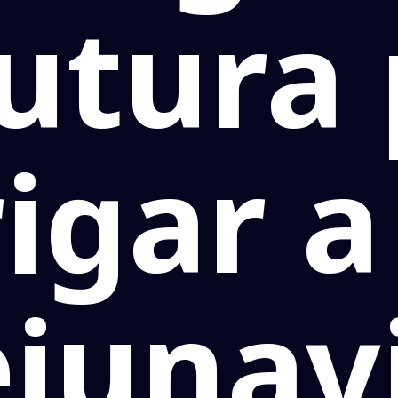
utura
igar a
junav