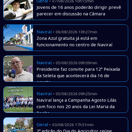
Geral
-
07/08/2026 10h15min
Jovens de 16 anos poderão dirigir prevê
parecer em discussão na Câmara
Naviraí
-
06/08/2026 10h27min
Zona Azul gratuita já está em
funcionamento no centro de Naviraí
Naviraí
-
05/08/2026 09h39min
Presidente faz convite para 12ª Peixada
da Seleta que acontecerá dia 16 de
agosto
Naviraí
-
05/08/2026 09h25min
Naviraí lança a Campanha Agosto Lilás
com foco nos 20 anos da Lei Maria da
Penha
Geral
-
03/08/2026 17h31min
2ª edição do Dia do Agricultor reúne