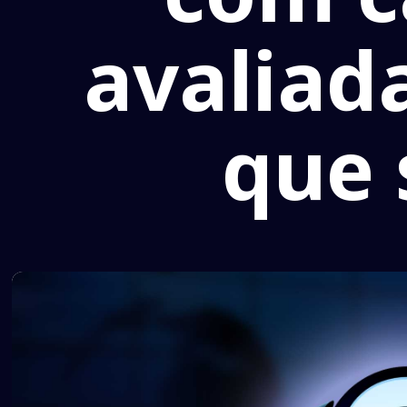
avaliad
que 