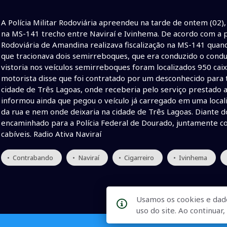
A Polícia Militar Rodoviária apreendeu na tarde de ontem (02),
na MS-141 trecho entre Naviraí e Ivinhema. De acordo com a pol
Rodoviária de Amandina realizava fiscalização na MS-141 quand
que tracionava dois semirreboques, que era conduzido o condu
vistoria nos veículos semirreboques foram localizados 950 caix
motorista disse que foi contratado por um desconhecido para t
cidade de Três Lagoas, onde receberia pelo serviço prestado a
informou ainda que pegou o veículo já carregado em uma local
da rua e nem onde deixaria na cidade de Três Lagoas. Diante do
encaminhado para a Polícia Federal de Dourado, juntamente com
cabíveis. Radio Ativa Naviraí
• Contrabando
• Naviraí
• Cigarreiro
• Ivinhema
Usamos os cookies e dad
uso do site. Ao continua