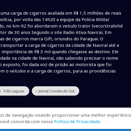
 uma carga de cigarros avaliada em R$ 1,5 milhões de reais
ícia, por volta das 14h20 a equipe da Polícia Militar
o, no km-92 foi abordaram o veículo trator Iveco/stralishd
tor de 30 anos Segundo o site Radio Ativa Naviraí, Em
as de cigarros marca Gift, oriundos do Paraguai. O
ransportar a carga de cigarros da cidade de Naviraí até a
 importância de R$ 3 mil quando chegasse ao destino. Ele
idade na cidade de Naviraí, não sabendo precisar o nome
 exposto, foi dada voz de prisão ao motorista que foi
 o veículos e a carga de cigarros, para as providências
• Três Lagoas
• Jornal Correio do Sul
os de navegação visando proporcionar uma melhor experiência
r, você concorda com nossa
Política de Privacidade
.