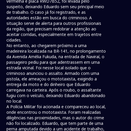
vermelha e placa RWD7B52, foi levada pelo
suspeito, deixando Eduardo sem seu principal meio
de trabalho. O caso já foi registrado, e as
autoridades estão em busca do criminoso. A
situação serve de alerta para outros profissionais
da região, que precisam redobrar a atenção ao
aceitar corridas, especialmente em trajetos entre
cidades.
No entanto, ao chegarem próximo a uma
madeireira localizada na BR-141, no prolongamento
da Avenida Amélia Fukuda, na entrada de Naviraí, o
passageiro pediu para que adentrassem em uma
estrada vicinal. Foi nesse local isolado que o
criminoso anunciou o assalto. Armado com uma
pistola, ele ameaçou o mototaxista, exigindo a
entrega da moto e do dinheiro que Eduardo
carregava na carteira. Após o roubo, o assaltante
fugiu com o veículo, deixando Eduardo abandonado
no local.
A Polícia Militar foi acionada e compareceu ao local,
onde encontrou o mototaxista. Foram realizadas
diligências nas proximidades, mas o autor do crime
não foi localizado. Eduardo, que tem parte de uma
perna amputada devido a um acidente de trabalho,