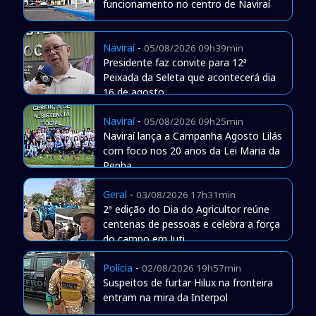
funcionamento no centro de Naviraí
Naviraí
-
05/08/2026 09h39min
Presidente faz convite para 12ª
Peixada da Seleta que acontecerá dia
16 de agosto
Naviraí
-
05/08/2026 09h25min
Naviraí lança a Campanha Agosto Lilás
com foco nos 20 anos da Lei Maria da
Penha
Geral
-
03/08/2026 17h31min
2ª edição do Dia do Agricultor reúne
centenas de pessoas e celebra a força
do campo em Juti
Polícia
-
02/08/2026 19h57min
Suspeitos de furtar Hilux na fronteira
entram na mira da Interpol