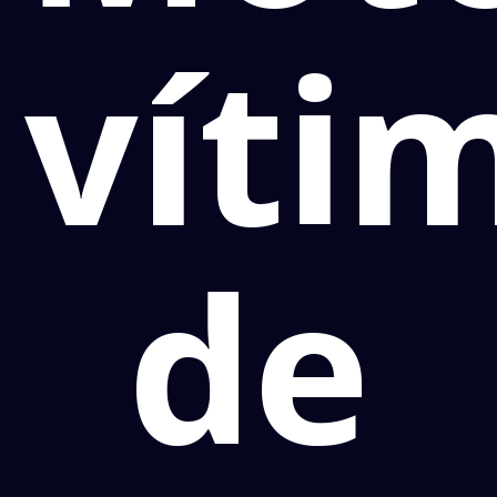
víti
de