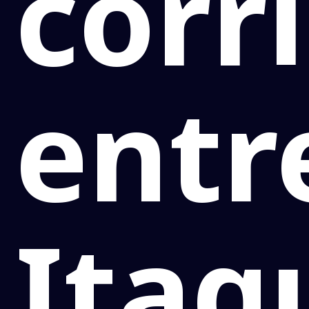
corr
entr
Itaq