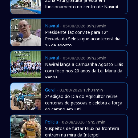
Zona Azul gratuita já está em
funcionamento no centro de Naviraí
Naviraí
-
05/08/2026 09h39min
Presidente faz convite para 12ª
Peixada da Seleta que acontecerá dia
16 de agosto
Naviraí
-
05/08/2026 09h25min
Naviraí lança a Campanha Agosto Lilás
com foco nos 20 anos da Lei Maria da
Penha
Geral
-
03/08/2026 17h31min
2ª edição do Dia do Agricultor reúne
centenas de pessoas e celebra a força
do campo em Juti
Polícia
-
02/08/2026 19h57min
Suspeitos de furtar Hilux na fronteira
entram na mira da Interpol