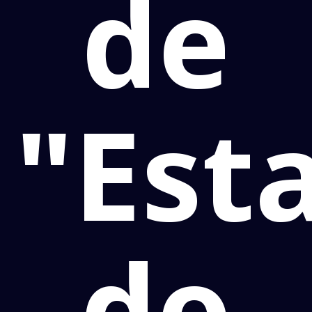
de
"Est
do