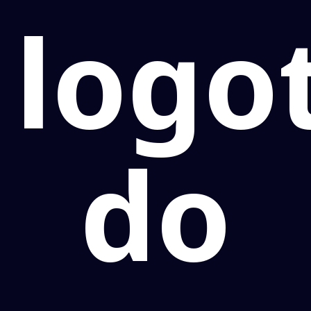
logo
do