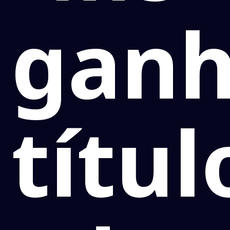
gan
títul