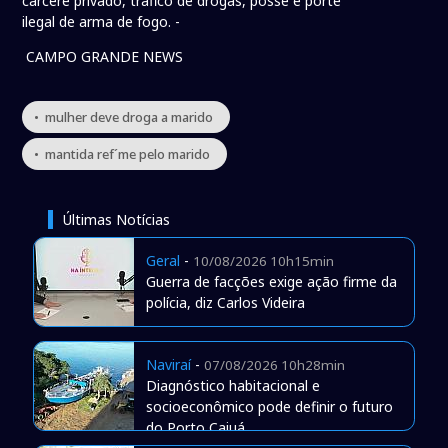
cárcere privado, tráfico de drogas, posse e porte
ilegal de arma de fogo. -
CAMPO GRANDE NEWS
• mulher deve droga a marido
• mantida ref´me pelo marido
Últimas Notícias
Geral
-
10/08/2026 10h15min
Guerra de facções exige ação firme da
polícia, diz Carlos Videira
Naviraí
-
07/08/2026 10h28min
Diagnóstico habitacional e
socioeconômico pode definir o futuro
do Porto Caiuá