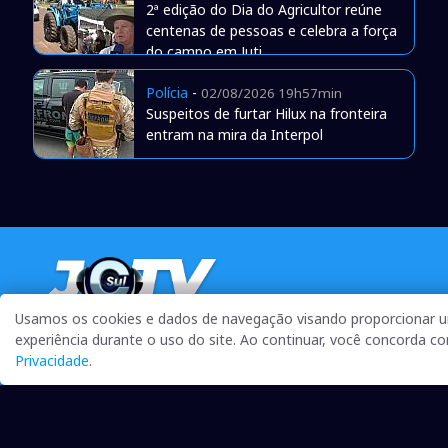
2ª edição do Dia do Agricultor reúne
centenas de pessoas e celebra a força
do campo em Juti
Polícia
-
02/08/2026 19h57min
Suspeitos de furtar Hilux na fronteira
entram na mira da Interpol
Usamos os cookies e dados de navegação visando proporcionar 
Qualidade na Informação
experiência durante o uso do site. Ao continuar, você concorda 
Privacidade
.
As principais notícias, as mais relevantes, a todo o tempo,
atualizadas, pra você ficar bem informado.
On-line desde 01 de julho de 2007
O JCSul Não se responsabiliza pelo uso das informações