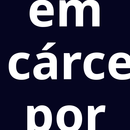
em
cárc
por