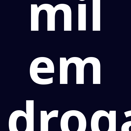
mil
em
drog