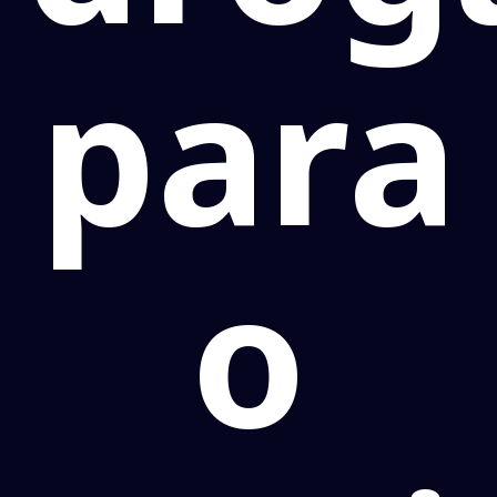
para
o