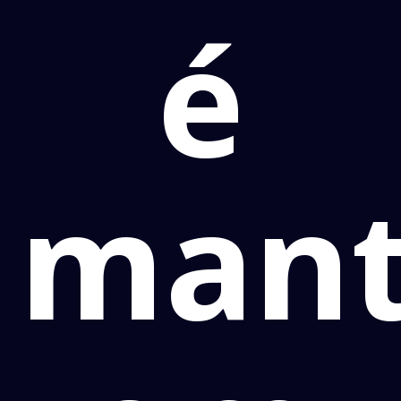
é
mant