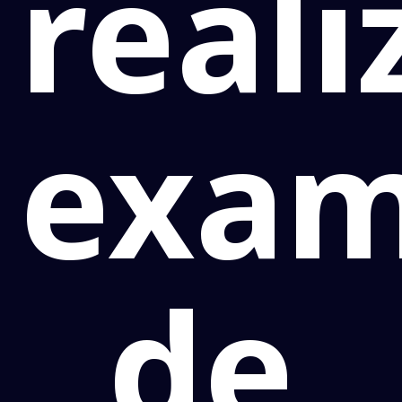
real
exa
de