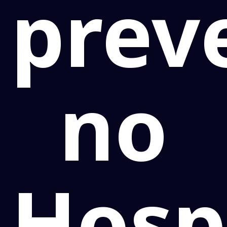
prev
no
Hosp