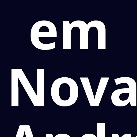
em
Nov