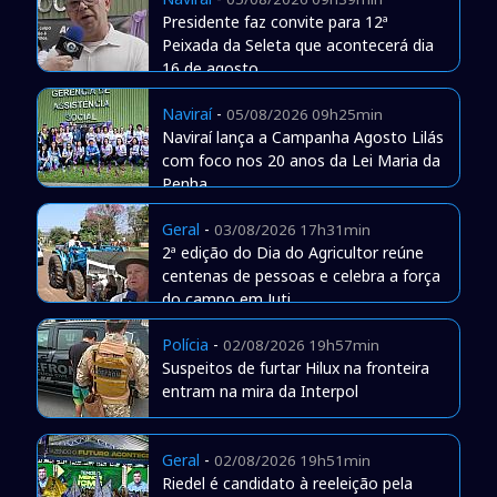
Presidente faz convite para 12ª
Peixada da Seleta que acontecerá dia
16 de agosto
Naviraí
-
05/08/2026 09h25min
Naviraí lança a Campanha Agosto Lilás
com foco nos 20 anos da Lei Maria da
Penha
Geral
-
03/08/2026 17h31min
2ª edição do Dia do Agricultor reúne
centenas de pessoas e celebra a força
do campo em Juti
Polícia
-
02/08/2026 19h57min
Suspeitos de furtar Hilux na fronteira
entram na mira da Interpol
Geral
-
02/08/2026 19h51min
Riedel é candidato à reeleição pela