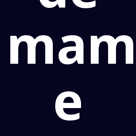
mamo
e