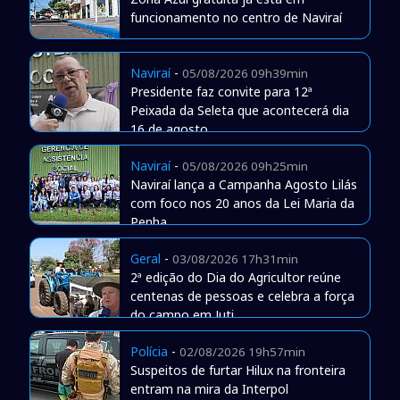
funcionamento no centro de Naviraí
Naviraí
-
05/08/2026 09h39min
Presidente faz convite para 12ª
Peixada da Seleta que acontecerá dia
16 de agosto
Naviraí
-
05/08/2026 09h25min
Naviraí lança a Campanha Agosto Lilás
com foco nos 20 anos da Lei Maria da
Penha
Geral
-
03/08/2026 17h31min
2ª edição do Dia do Agricultor reúne
centenas de pessoas e celebra a força
do campo em Juti
Polícia
-
02/08/2026 19h57min
Suspeitos de furtar Hilux na fronteira
entram na mira da Interpol