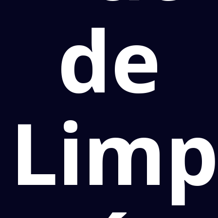
de
Limp