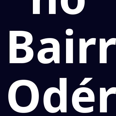
Bair
Odér