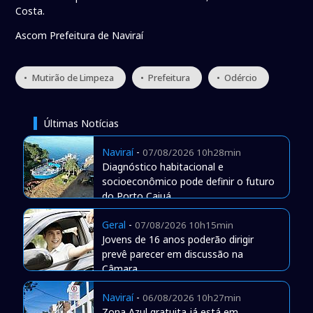
Costa.
Ascom Prefeitura de Naviraí
• Mutirão de Limpeza
• Prefeitura
• Odércio
Últimas Notícias
Naviraí
-
07/08/2026 10h28min
Diagnóstico habitacional e
socioeconômico pode definir o futuro
do Porto Caiuá
Geral
-
07/08/2026 10h15min
Jovens de 16 anos poderão dirigir
prevê parecer em discussão na
Câmara
Naviraí
-
06/08/2026 10h27min
Zona Azul gratuita já está em