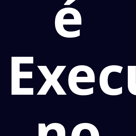
é
Exec
no