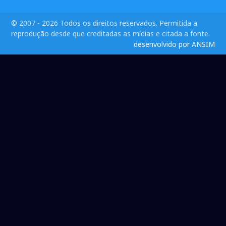
© 2007 - 2026 Todos os direitos reservados. Permitida a
reprodução desde que creditadas as mídias e citada a fonte.
desenvolvido por ANSIM