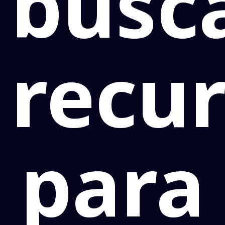
busc
recu
para