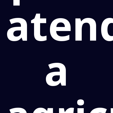
aten
a