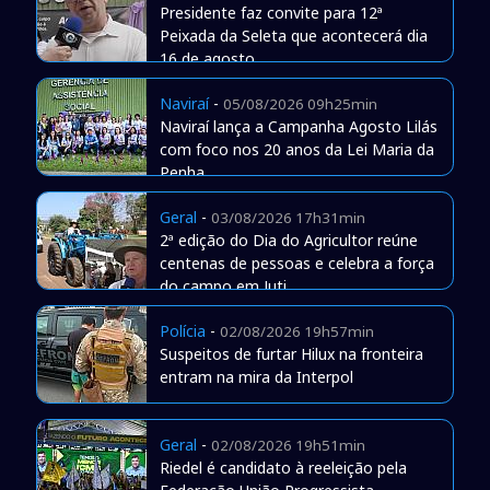
Presidente faz convite para 12ª
Peixada da Seleta que acontecerá dia
16 de agosto
Naviraí
-
05/08/2026 09h25min
Naviraí lança a Campanha Agosto Lilás
com foco nos 20 anos da Lei Maria da
Penha
Geral
-
03/08/2026 17h31min
2ª edição do Dia do Agricultor reúne
centenas de pessoas e celebra a força
do campo em Juti
Polícia
-
02/08/2026 19h57min
Suspeitos de furtar Hilux na fronteira
entram na mira da Interpol
Geral
-
02/08/2026 19h51min
Riedel é candidato à reeleição pela