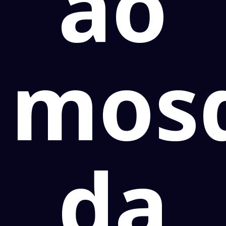
ao
mosq
da