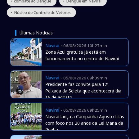
• combate ao Dengue
• Dengue em Naviraí
• Núcleo de Controle de Vetores
Últimas Notícias
Naviraí
-
06/08/2026 10h27min
Zona Azul gratuita já está em
funcionamento no centro de Naviraí
Naviraí
-
05/08/2026 09h39min
Presidente faz convite para 12ª
Peixada da Seleta que acontecerá dia
16 de agosto
Naviraí
-
05/08/2026 09h25min
Naviraí lança a Campanha Agosto Lilás
com foco nos 20 anos da Lei Maria da
Penha