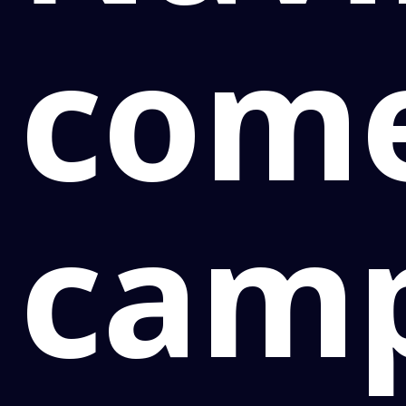
com
cam