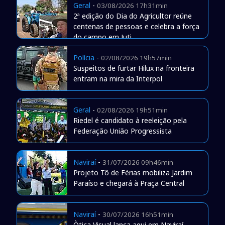
Geral
-
03/08/2026 17h31min
2ª edição do Dia do Agricultor reúne
centenas de pessoas e celebra a força
do campo em Juti
Polícia
-
02/08/2026 19h57min
Suspeitos de furtar Hilux na fronteira
entram na mira da Interpol
Geral
-
02/08/2026 19h51min
Riedel é candidato à reeleição pela
Federação União Progressista
Naviraí
-
31/07/2026 09h46min
Projeto Tô de Férias mobiliza Jardim
Paraíso e chegará à Praça Central
Naviraí
-
30/07/2026 16h51min
Òtica Visual lança aqui em Naviraí