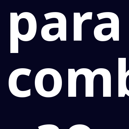
para
com