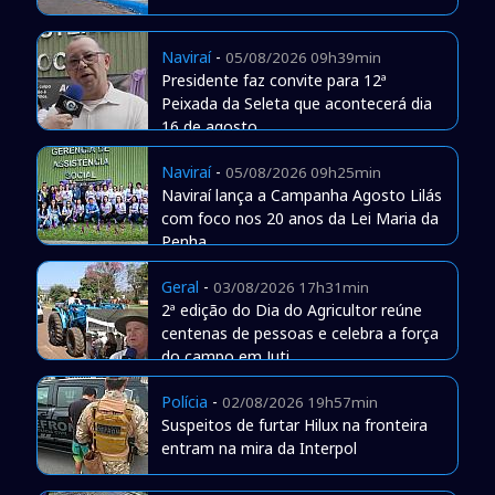
Naviraí
-
05/08/2026 09h39min
Presidente faz convite para 12ª
Peixada da Seleta que acontecerá dia
16 de agosto
Naviraí
-
05/08/2026 09h25min
Naviraí lança a Campanha Agosto Lilás
com foco nos 20 anos da Lei Maria da
Penha
Geral
-
03/08/2026 17h31min
2ª edição do Dia do Agricultor reúne
centenas de pessoas e celebra a força
do campo em Juti
Polícia
-
02/08/2026 19h57min
Suspeitos de furtar Hilux na fronteira
entram na mira da Interpol