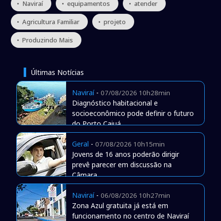
• Naviraí
• equipamentos
• atender
• Agricultura Familiar
• projeto
• Produzindo Mais
Últimas Notícias
Naviraí
-
07/08/2026 10h28min
Diagnóstico habitacional e
socioeconômico pode definir o futuro
do Porto Caiuá
Geral
-
07/08/2026 10h15min
Jovens de 16 anos poderão dirigir
prevê parecer em discussão na
Câmara
Naviraí
-
06/08/2026 10h27min
Zona Azul gratuita já está em
funcionamento no centro de Naviraí