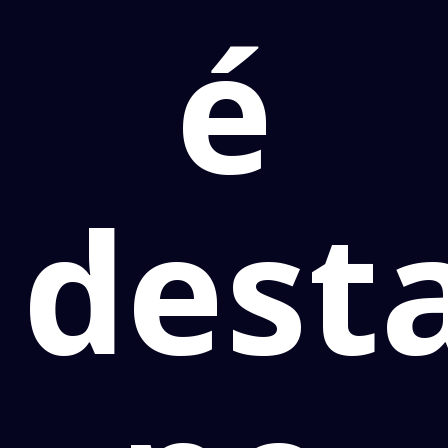
é
dest