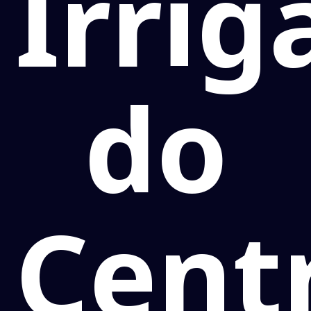
Irrig
do
Cent