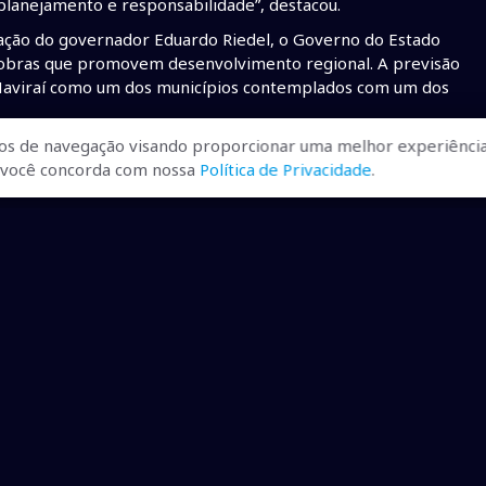
planejamento e responsabilidade”, destacou.
nação do governador Eduardo Riedel, o Governo do Estado
o obras que promovem desenvolvimento regional. A previsão
o Naviraí como um dos municípios contemplados com um dos
os de navegação visando proporcionar uma melhor experiência
r, você concorda com nossa
Política de Privacidade
.
ualizadas, pra você ficar bem