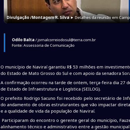
Divulgação /Montagem R. Silva
► Detalhes da reunião em Cam
Odilo Balta
/ jornalcorreiodosul@terra.com.br
Fonte: Assessoria de Comunicação
O município de Naviraí garantiu R$ 53 milhões em investimen
do Estado de Mato Grosso do Sul e com apoio da senadora Sor
A confirmação ocorreu na tarde de ontem, terça-feira dia 27 
de Estado de Infraestrutura e Logística (SEILOG).
O prefeito Rodrigo Sacuno foi recebido pelo secretário de Inf
do andamento de obras estruturantes que vão impactar dire
e a qualidade de vida da população de Naviraí.
Participaram do encontro o gerente geral do município, Fauz
alinhamento técnico e administrativo entre a gestão municipal