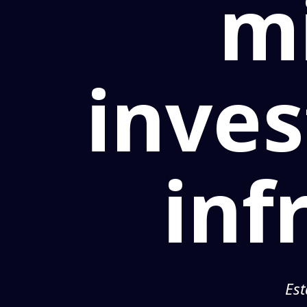
m
inve
inf
Es