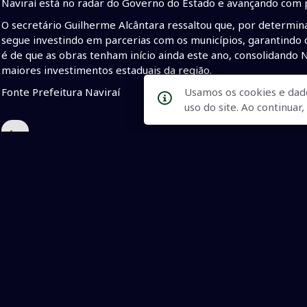
Naviraí está no radar do Governo do Estado e avançando com 
O secretário Guilherme Alcântara ressaltou que, por determi
segue investindo em parcerias com os municípios, garantind
é de que as obras tenham início ainda este ano, consolidand
maiores investimentos estaduais da região.
Usamos os cookies e dad
Fonte Prefeitura Naviraí
uso do site. Ao continua
•
Qualidade na Informação
As principais notícias, as mais relevantes, a todo o tempo, at