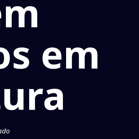
em
os em
tura
ado