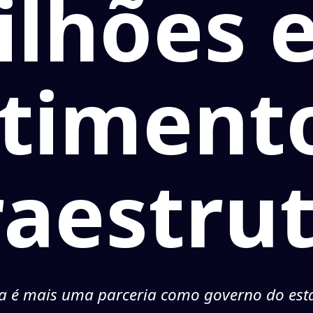
ilhões 
stiment
raestru
ta é mais uma parceria como governo do est