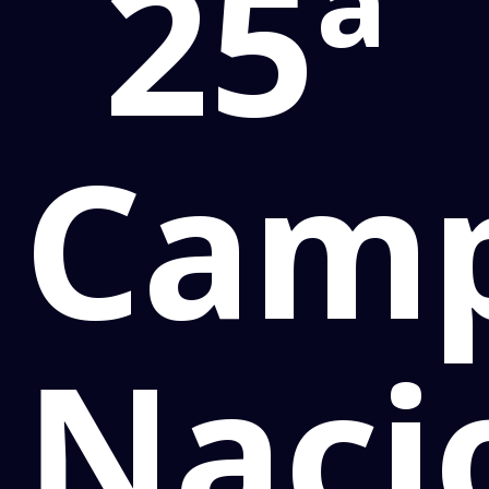
25ª
Cam
Naci