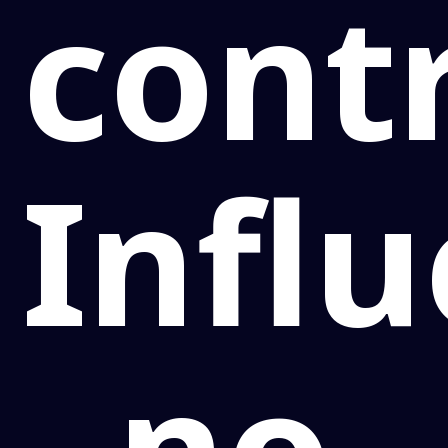
cont
Infl
no