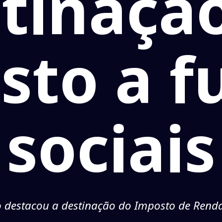
tinaçã
sto a f
sociais
 destacou a destinação do Imposto de Rend