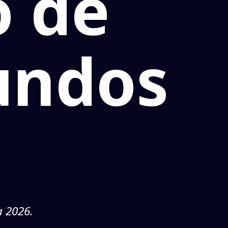
o de
undos
a 2026.