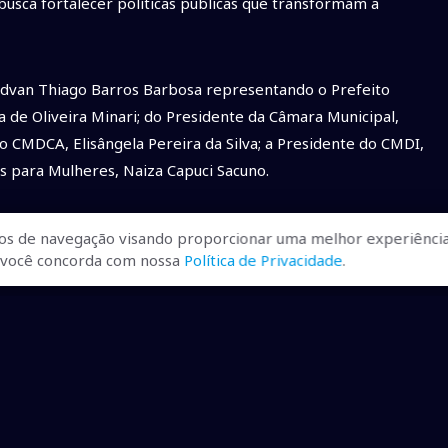
 busca fortalecer políticas públicas que transformam a
Edvan Thiago Barros Barbosa representando o Prefeito
a de Oliveira Minari; do Presidente da Câmara Municipal,
o CMDCA, Elisângela Pereira da Silva; a Presidente do CMDI,
as para Mulheres, Naiza Capuci Sacuno.
e o poder público e a comunidade é fundamental para o
os de navegação visando proporcionar uma melhor experiência
r, você concorda com nossa
Política de Privacidade
.
a área jurídica e contábil. O Juiz de Direito da 1ª Vara
 Promotora de Justiça, Dra. Karina Ribeiro dos Santos
inação e o impacto positivo desses recursos na rede de