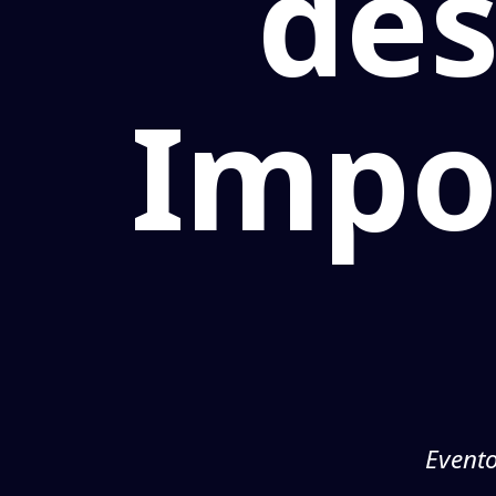
des
Impo
Evento