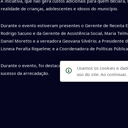
A iniciativa, que não gera custos adicionais para quem declara,
realidade de crianças, adolescentes e idosos do município.
Durante o evento estiveram presentes o Gerente de Receita 
Rodrigo Sacuno e da Gerente de Assistência Social, Maria Telm
Daniel Moretto e a vereadora Geovana Silvério; a Presidente d
Lisneia Peralta Riquelme; e a Coordenadora de Políticas Públic
Durante o evento, foi destacado que a união de esforços entr
Usamos os cookies e dad
sucesso da arrecadação.
uso do site. Ao continua
A programação do lançamento incluiu palestras de especialistas d
Criminal de Naviraí, Dr. Fernando Moreira Freitas da Silva, e a
Vedoatto, realizaram explanações sobre a importância da dest
proteção social.