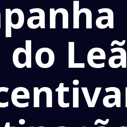
panha 
 do Leã
centiva