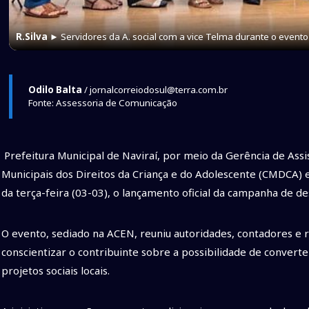
R.Silva
► Servidores da A. social com a vice Telma durante o evento
Odilo Balta
/ jornalcorreiodosul@terra.com.br
Fonte: Assessoria de Comunicação
Prefeitura Municipal de Naviraí, por meio da Gerência de Assi
Municipais dos Direitos da Criança e do Adolescente (CMDCA) e
da terça-feira (03-03), o lançamento oficial da campanha de 
O evento, sediado na ACEN, reuniu autoridades, contadores e r
conscientizar o contribuinte sobre a possibilidade de conver
projetos sociais locais.