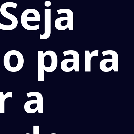
Seja
o para
r a