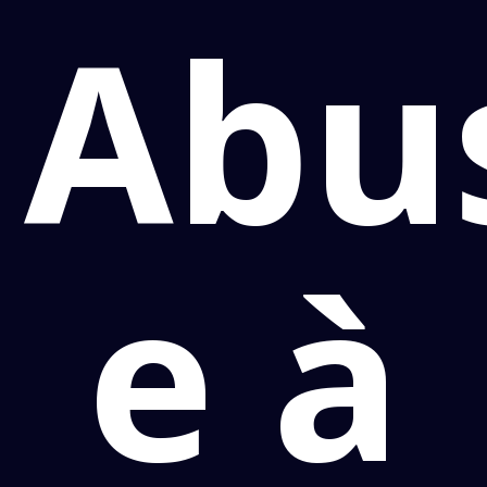
Abu
e à