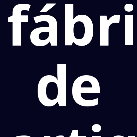
fábr
de