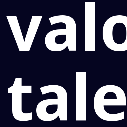
val
tal