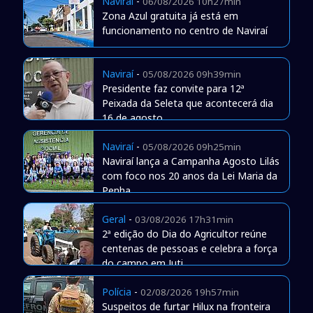
Naviraí
-
06/08/2026 10h27min
Zona Azul gratuita já está em
funcionamento no centro de Naviraí
Naviraí
-
05/08/2026 09h39min
Presidente faz convite para 12ª
Peixada da Seleta que acontecerá dia
16 de agosto
Naviraí
-
05/08/2026 09h25min
Naviraí lança a Campanha Agosto Lilás
com foco nos 20 anos da Lei Maria da
Penha
Geral
-
03/08/2026 17h31min
2ª edição do Dia do Agricultor reúne
centenas de pessoas e celebra a força
do campo em Juti
Polícia
-
02/08/2026 19h57min
Suspeitos de furtar Hilux na fronteira