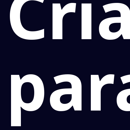
Cri
par