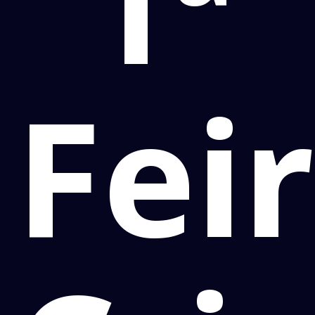
1ª
Fei