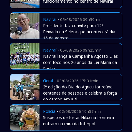
funcionamento no centro de Naviraí
Naviraí
-
05/08/2026 09h39min
Presidente faz convite para 12ª
Peixada da Seleta que acontecerá dia
16 de agosto
Naviraí
-
05/08/2026 09h25min
Naviraí lança a Campanha Agosto Lilás
com foco nos 20 anos da Lei Maria da
Penha
Geral
-
03/08/2026 17h31min
2ª edição do Dia do Agricultor reúne
centenas de pessoas e celebra a força
do campo em Juti
Polícia
-
02/08/2026 19h57min
Suspeitos de furtar Hilux na fronteira
entram na mira da Interpol