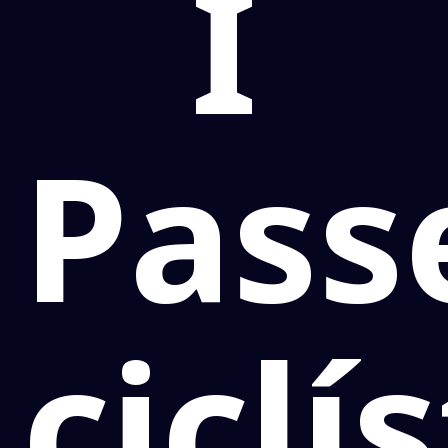
I
Pass
ciclí