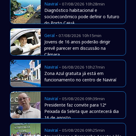
Naviraí
-
07/08/2026 10h28min
Diagnóstico habitacional e
socioeconômico pode definir o futuro
do Porto Caiuá
Geral
-
07/08/2026 10h15min
Jovens de 16 anos poderão dirigir
prevê parecer em discussão na
Câmara
Naviraí
-
06/08/2026 10h27min
Zona Azul gratuita já está em
funcionamento no centro de Naviraí
Naviraí
-
05/08/2026 09h39min
Presidente faz convite para 12ª
Peixada da Seleta que acontecerá dia
16 de agosto
Naviraí
-
05/08/2026 09h25min