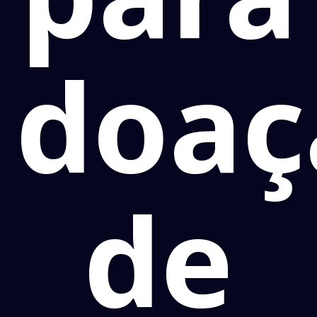
doaç
de