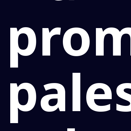
pro
pale