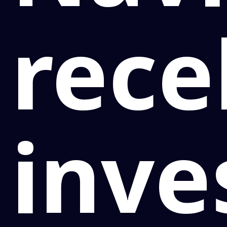
rece
inve