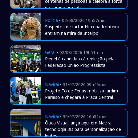
centenas de pessoas e celebra a força
do campo em Juti
Polícia
-
02/08/2026 19h57min
Suspeitos de furtar Hilux na fronteira
entram na mira da Interpol
Geral
-
02/08/2026 19h51min
Riedel é candidato à reeleição pela
Federação União Progressista
Naviraí
-
31/07/2026 09h46min
Projeto Tô de Férias mobiliza Jardim
Paraíso e chegará à Praça Central
Naviraí
-
30/07/2026 16h51min
Òtica Visual lança aqui em Naviraí
tecnologia 3D para personalização de
lentes