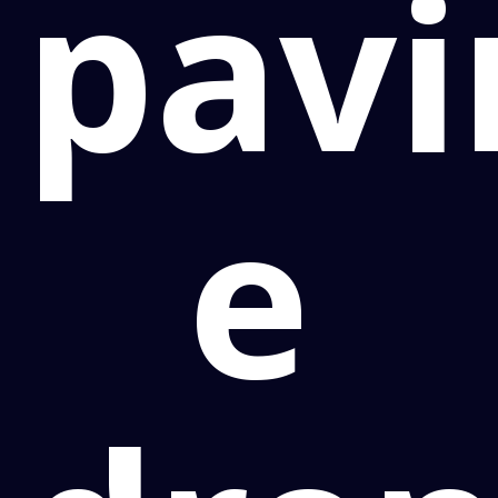
pav
e