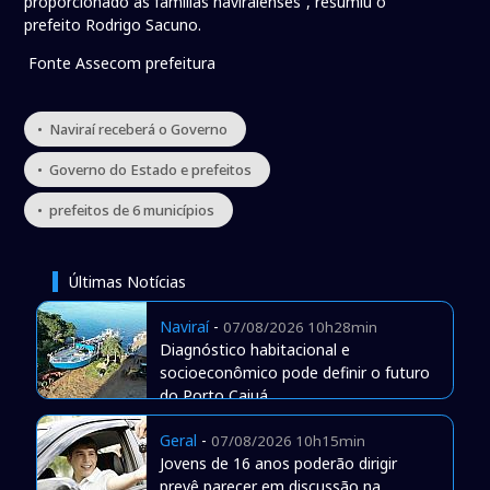
proporcionado às famílias naviraienses”, resumiu o
prefeito Rodrigo Sacuno.
Fonte Assecom prefeitura
• Naviraí receberá o Governo
• Governo do Estado e prefeitos
• prefeitos de 6 municípios
Últimas Notícias
Naviraí
-
07/08/2026 10h28min
Diagnóstico habitacional e
socioeconômico pode definir o futuro
do Porto Caiuá
Geral
-
07/08/2026 10h15min
Jovens de 16 anos poderão dirigir
prevê parecer em discussão na