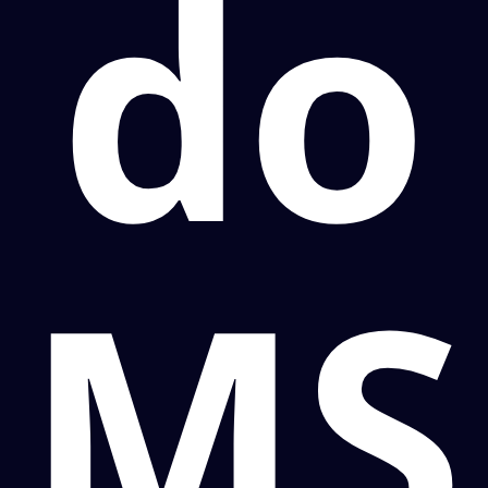
do
MS