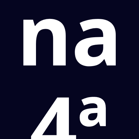
na
4ª