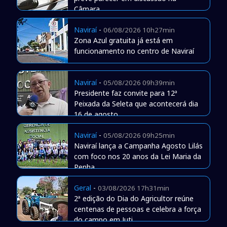
Câmara
Naviraí
-
06/08/2026 10h27min
Zona Azul gratuita já está em
funcionamento no centro de Naviraí
Naviraí
-
05/08/2026 09h39min
Presidente faz convite para 12ª
Peixada da Seleta que acontecerá dia
16 de agosto
Naviraí
-
05/08/2026 09h25min
Naviraí lança a Campanha Agosto Lilás
com foco nos 20 anos da Lei Maria da
Penha
Geral
-
03/08/2026 17h31min
2ª edição do Dia do Agricultor reúne
centenas de pessoas e celebra a força
do campo em Juti