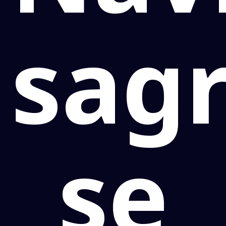
sag
se