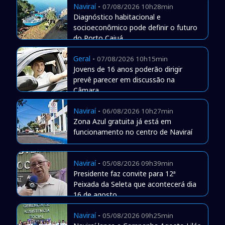
Naviraí
-
07/08/2026 10h28min
Diagnóstico habitacional e
socioeconômico pode definir o futuro
do Porto Caiuá
Geral
-
07/08/2026 10h15min
Jovens de 16 anos poderão dirigir
prevê parecer em discussão na
Câmara
Naviraí
-
06/08/2026 10h27min
Zona Azul gratuita já está em
funcionamento no centro de Naviraí
Naviraí
-
05/08/2026 09h39min
Presidente faz convite para 12ª
Peixada da Seleta que acontecerá dia
16 de agosto
Naviraí
-
05/08/2026 09h25min