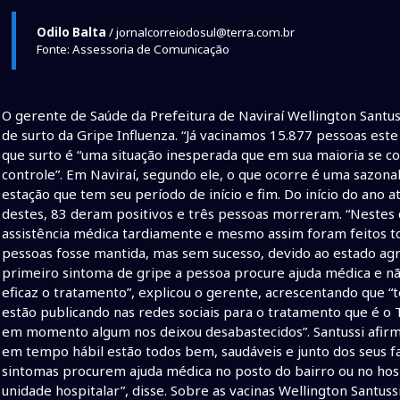
Odilo Balta
/ jornalcorreiodosul@terra.com.br
Fonte: Assessoria de Comunicação
O gerente de Saúde da Prefeitura de Naviraí Wellington Santuss
de surto da Gripe Influenza. “Já vacinamos 15.877 pessoas este 
que surto é “uma situação inesperada que em sua maioria se c
controle”. Em Naviraí, segundo ele, o que ocorre é uma sazona
estação que tem seu período de início e fim. Do início do ano 
destes, 83 deram positivos e três pessoas morreram. “Nestes c
assistência médica tardiamente e mesmo assim foram feitos t
pessoas fosse mantida, mas sem sucesso, devido ao estado agr
primeiro sintoma de gripe a pessoa procure ajuda médica e nã
eficaz o tratamento”, explicou o gerente, acrescentando que “
estão publicando nas redes sociais para o tratamento que é o 
em momento algum nos deixou desabastecidos”. Santussi afir
em tempo hábil estão todos bem, saudáveis e junto dos seus f
sintomas procurem ajuda médica no posto do bairro ou no hos
unidade hospitalar”, disse. Sobre as vacinas Wellington Santus