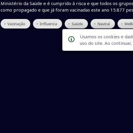
Ministério da Saúde e é cumprido à risca e que todos os grupos
como propagado e que já foram vacinadas este ano 15.877 pes
• Vacinação
• Influenza
• Saúde
• Naviraí
• Well
Usamos os cookies e dad
uso do site. Ao continua
Qualidade na Informação
As principais notícias, as mais relevantes, a todo o tempo, at
informado.
On-line desde 01 de julho de 2007
O JCSul Não se responsabiliza pelo uso das informações econômicas/clima dispon