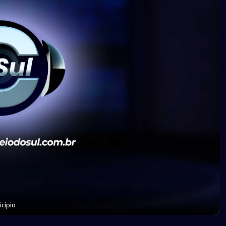
cípio