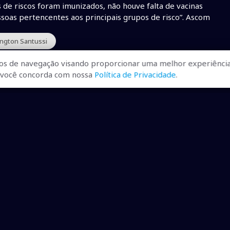
 de riscos foram imunizados, não houve falta de vacinas
soas pertencentes aos principais grupos de risco”. Ascom
ington Santussi
os de navegação visando proporcionar uma melhor experiência
r, você concorda com nossa
Política de Privacidade
.
ualizadas, pra você ficar bem
ibilizados.