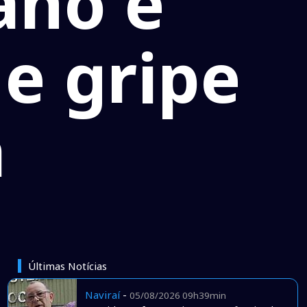
ano e
de gripe
a
Últimas Notícias
Naviraí
-
05/08/2026 09h39min