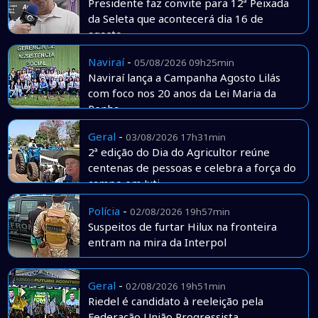
Presidente faz convite para 12ª Peixada
da Seleta que acontecerá dia 16 de
agosto
Naviraí
-
05/08/2026 09h25min
Naviraí lança a Campanha Agosto Lilás
com foco nos 20 anos da Lei Maria da
Penha
Geral
-
03/08/2026 17h31min
2ª edição do Dia do Agricultor reúne
centenas de pessoas e celebra a força do
campo em Juti
Polícia
-
02/08/2026 19h57min
Suspeitos de furtar Hilux na fronteira
entram na mira da Interpol
Geral
-
02/08/2026 19h51min
Riedel é candidato à reeleição pela
Federação União Progressista