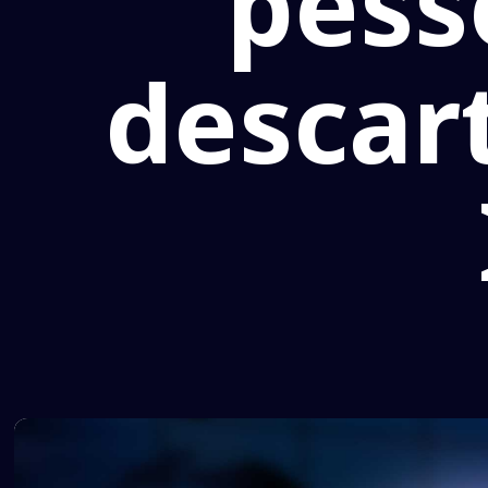
pess
descart