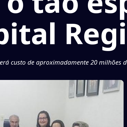
 o tão es
ital Reg
erá custo de aproximadamente 20 milhões d