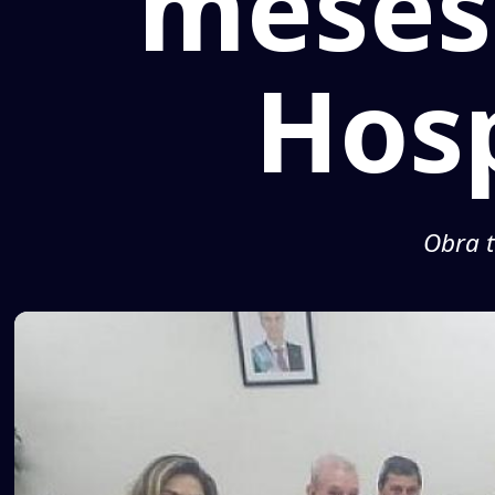
meses
Hosp
Obra t