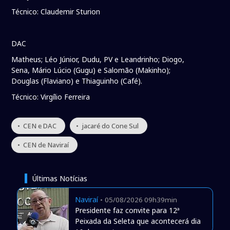
Técnico: Claudemir Sturion
DAC
Matheus; Léo Júnior, Dudu, PV e Leandrinho; Diogo,
Sena, Mário Lúcio (Gugu) e Salomão (Makinho);
Douglas (Flaviano) e Thiaguinho (Café).
Técnico: Virgílio Ferreira
• CEN e DAC
• jacaré do Cone Sul
• CEN de Naviraí
Últimas Notícias
Naviraí
-
05/08/2026 09h39min
Presidente faz convite para 12ª
Peixada da Seleta que acontecerá dia