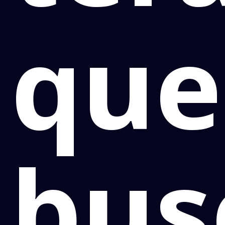
que
bus