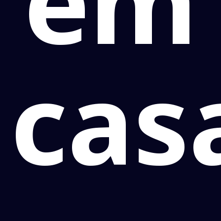
em
cas