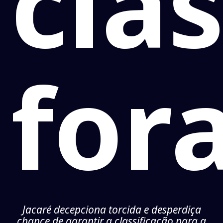
cla
for
Jacaré decepciona torcida e desperdiça
chance de garantir a classificação para a