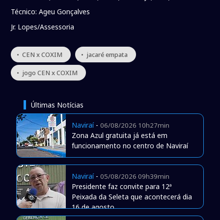
Técnico: Ageu Gonçalves
Jr. Lopes/Assessoria
• CEN x COXIM
• jacaré empata
• jogo CEN x COXIM
Últimas Notícias
Naviraí
-
06/08/2026 10h27min
Zona Azul gratuita já está em
funcionamento no centro de Naviraí
Naviraí
-
05/08/2026 09h39min
Presidente faz convite para 12ª
Peixada da Seleta que acontecerá dia
16 de agosto