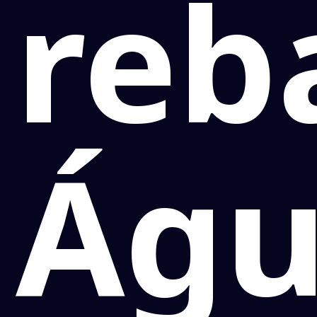
reb
Águ