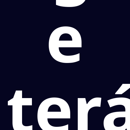
e
ter