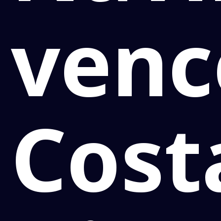
venc
Cost