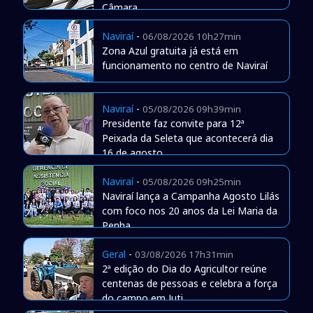
Câmara
Naviraí
-
06/08/2026 10h27min
Zona Azul gratuita já está em
funcionamento no centro de Naviraí
Naviraí
-
05/08/2026 09h39min
Presidente faz convite para 12ª
Peixada da Seleta que acontecerá dia
16 de agosto
Naviraí
-
05/08/2026 09h25min
Naviraí lança a Campanha Agosto Lilás
com foco nos 20 anos da Lei Maria da
Penha
Geral
-
03/08/2026 17h31min
2ª edição do Dia do Agricultor reúne
centenas de pessoas e celebra a força
do campo em Juti