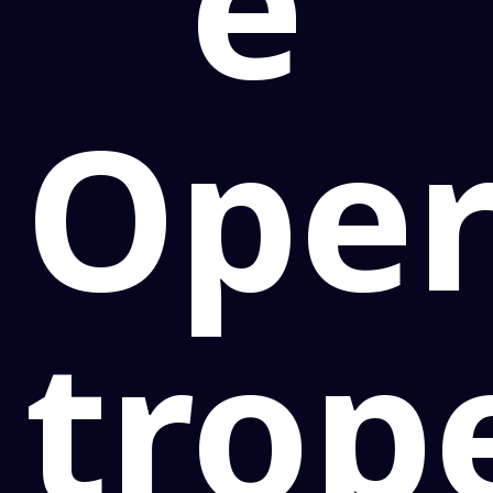
e
Oper
trop